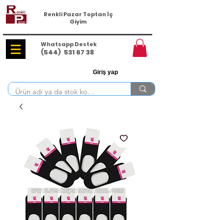
Renkli Pazar Toptan İç
Giyim
Whatsapp Destek
(544)
531 67 38
Giriş yap