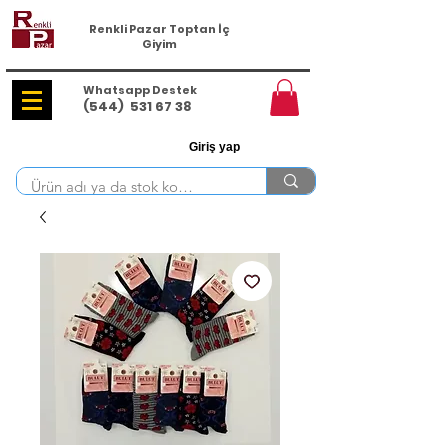
Renkli Pazar Toptan İç
Giyim
Whatsapp Destek
(544)
531 67 38
Giriş yap