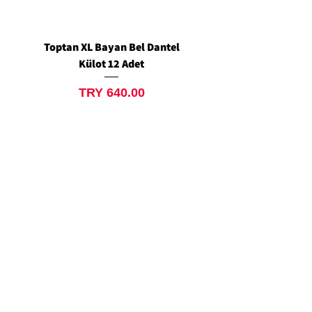
Toptan XL Bayan Bel Dantel
Toptan Standart M/L 
Külot 12 Adet
Siyah Tanga 12 Ad
Price
TRY 640.00