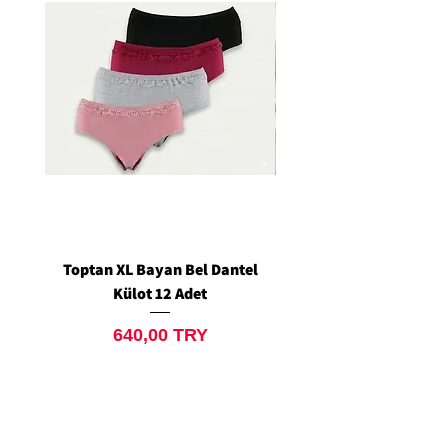
Toptan XL Bayan Bel Dantel
Toptan Standart M/L 
Külot 12 Adet
Siyah Tanga 12 Ad
Preis
640,00 TRY