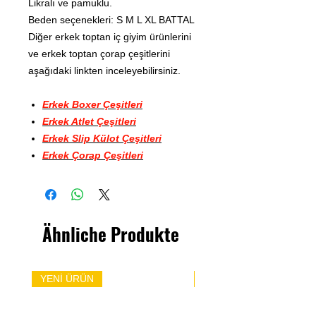
Likralı ve pamuklu.
Beden seçenekleri: S M L XL BATTAL
Diğer erkek toptan iç giyim ürünlerini
ve erkek toptan çorap çeşitlerini
aşağıdaki linkten inceleyebilirsiniz.
Erkek Boxer Çeşitleri
Erkek Atlet Çeşitleri
Erkek Slip Külot Çeşitleri
Erkek Çorap Çeşitleri
Ähnliche Produkte
YENİ ÜRÜN
YENİ ÜRÜN