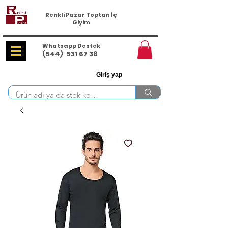
Renkli Pazar Toptan İç
Giyim
Whatsapp Destek
(544)
531 67 38
Giriş yap