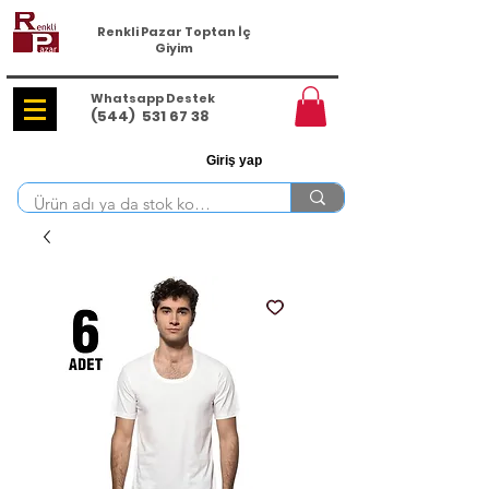
Renkli Pazar Toptan İç
Giyim
Whatsapp Destek
(544)
531 67 38
Giriş yap