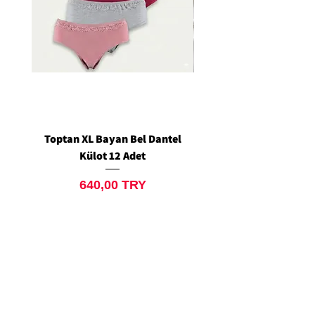
Toptan XL Bayan Bel Dantel
Toptan Standart M/L 
Külot 12 Adet
Siyah Tanga 12 Ad
Preis
640,00 TRY