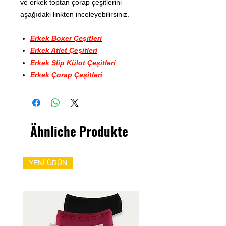
ve erkek toptan çorap çeşitlerini
aşağıdaki linkten inceleyebilirsiniz.
Erkek Boxer Çeşitleri
Erkek Atlet Çeşitleri
Erkek Slip Külot Çeşitleri
Erkek Çorap Çeşitleri
Ähnliche Produkte
YENİ ÜRÜN
YENİ ÜRÜN