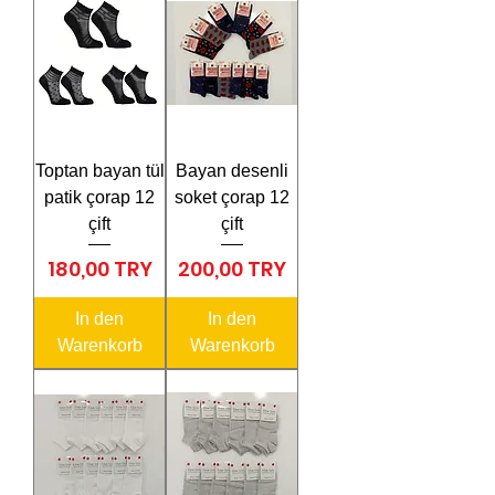
Toptan bayan tül
Bayan desenli
patik çorap 12
soket çorap 12
çift
çift
Preis
Preis
180,00 TRY
200,00 TRY
In den
In den
Warenkorb
Warenkorb