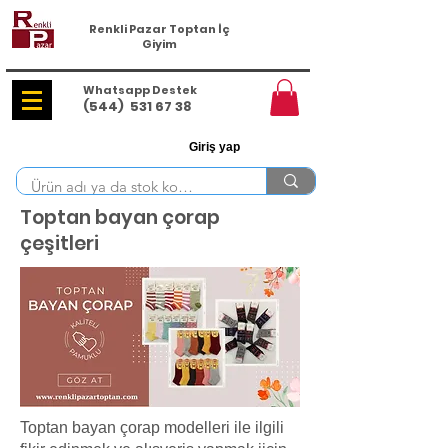
Renkli Pazar Toptan İç
Giyim
Whatsapp Destek
(544)
531 67 38
Giriş yap
Toptan bayan çorap
çeşitleri
Toptan bayan çorap modelleri ile ilgili