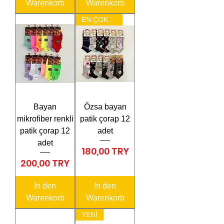
Warenkorb
Warenkorb
EN ÇOK SATAN
Bayan
Özsa bayan
mikrofiber renkli
patik çorap 12
patik çorap 12
adet
adet
Preis
180,00 TRY
Preis
200,00 TRY
In den
In den
Warenkorb
Warenkorb
YENİ