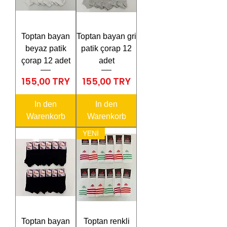
Toptan bayan
Toptan bayan gri
beyaz patik
patik çorap 12
çorap 12 adet
adet
Preis
Preis
155,00 TRY
155,00 TRY
In den
In den
Warenkorb
Warenkorb
YENİ
Toptan bayan
Toptan renkli