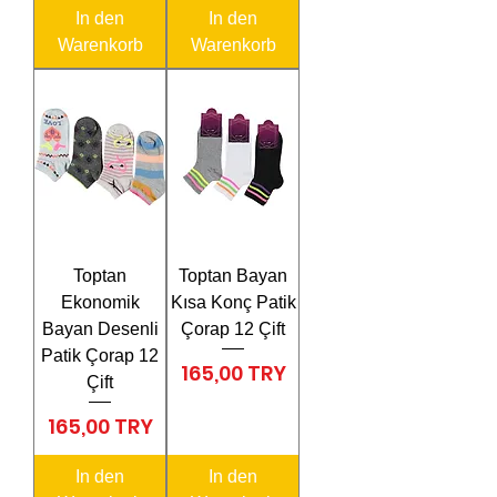
In den
In den
Warenkorb
Warenkorb
Toptan
Toptan Bayan
Ekonomik
Kısa Konç Patik
Bayan Desenli
Çorap 12 Çift
Patik Çorap 12
Preis
165,00 TRY
Çift
Preis
165,00 TRY
In den
In den