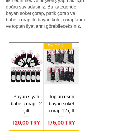
fikir edinmek ve alışveriş yapmak iiçin
doğru sayfadasınız. Bu kategoride
bayan soket çorap, patik çorap ve
babet çorap ile bayan kolej çoraplarını
ve toptan fiyatlarını görebileceksiniz.
EN ÇOK SATAN
Bayan siyah
Toptan esen
babet çorap 12
bayan soket
çift
çorap 12 çift
Preis
Preis
120,00 TRY
175,00 TRY