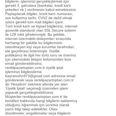
bilgilerin, işleminizi gerçekleştirmek için
gerekli 3. şahıslara (bankalar, kredi kartı
şirketleri vb.) verilmesini kabul etmektesiniz.
Paylaşılacak bilgiler; kredi kartı numarası,
son kullanma tarihi, CVV2 de dahil olmak
üzere gerekli tüm mali bilgileri içerir.
Tüm kredi kartı ve kişisel bilgileriniz, internet
güvenlik standardı olan SSL Secure sistemi
ile 128 mbit şifrelenmiştir. Bu şekilde,
internet üzerindeki dolaşımları sırasında
herhangi bir şekilde bu bilgilerinizin
istenilmeyen kişi veya kurumlar tarafından
ele geçirilmesi önlenmiştir. Gizlilik
politikamız ile ilgili her türlü soru ve öneriniz
için sitemizdeki iletişim bölümünden bize
email gönderebilirsiniz.
renklipazartoptan.com.tr üyelik iptal
işleminizi bilgilendirme
bayramshn973@gmail.com
adresine email
göndererek veya renklipazartoptan.com.tr
de 'Hesabım' sekmesi altında yer alan
'Üyelik İptali' seçeneği üzerinden işlem
yaparak gerçekleştirebilirsiniz.
Müşteriler renklipazartoptan.com.tr’de
kendileri hakkında hangi bilgilerin saklanmış
olduğunu öğrenmek için ücretsiz olarak
yazılı bilgi talep edebilirler. Olası
düzeltmeler, engellemeler veya bilgilerin