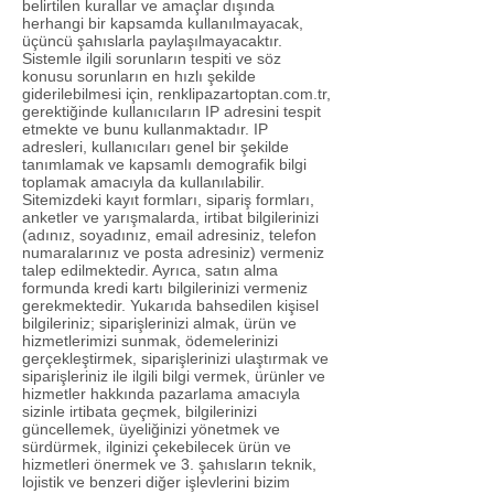
belirtilen kurallar ve amaçlar dışında
herhangi bir kapsamda kullanılmayacak,
üçüncü şahıslarla paylaşılmayacaktır.
Sistemle ilgili sorunların tespiti ve söz
konusu sorunların en hızlı şekilde
giderilebilmesi için, renklipazartoptan.com.tr,
gerektiğinde kullanıcıların IP adresini tespit
etmekte ve bunu kullanmaktadır. IP
adresleri, kullanıcıları genel bir şekilde
tanımlamak ve kapsamlı demografik bilgi
toplamak amacıyla da kullanılabilir.
Sitemizdeki kayıt formları, sipariş formları,
anketler ve yarışmalarda, irtibat bilgilerinizi
(adınız, soyadınız, email adresiniz, telefon
numaralarınız ve posta adresiniz) vermeniz
talep edilmektedir. Ayrıca, satın alma
formunda kredi kartı bilgilerinizi vermeniz
gerekmektedir. Yukarıda bahsedilen kişisel
bilgileriniz; siparişlerinizi almak, ürün ve
hizmetlerimizi sunmak, ödemelerinizi
gerçekleştirmek, siparişlerinizi ulaştırmak ve
siparişleriniz ile ilgili bilgi vermek, ürünler ve
hizmetler hakkında pazarlama amacıyla
sizinle irtibata geçmek, bilgilerinizi
güncellemek, üyeliğinizi yönetmek ve
sürdürmek, ilginizi çekebilecek ürün ve
hizmetleri önermek ve 3. şahısların teknik,
lojistik ve benzeri diğer işlevlerini bizim