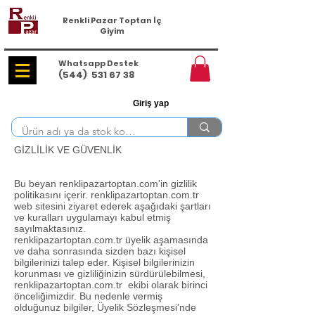
Renkli Pazar Toptan İç
Giyim
Whatsapp Destek
(544)
531 67 38
Giriş yap
GİZLİLİK VE GÜVENLİK
Bu beyan renklipazartoptan.com'in gizlilik
politikasını içerir. renklipazartoptan.com.tr
web sitesini ziyaret ederek aşağıdaki şartları
ve kuralları uygulamayı kabul etmiş
sayılmaktasınız.
renklipazartoptan.com.tr üyelik aşamasında
ve daha sonrasında sizden bazı kişisel
bilgilerinizi talep eder. Kişisel bilgilerinizin
korunması ve gizliliğinizin sürdürülebilmesi,
renklipazartoptan.com.tr ekibi olarak birinci
önceliğimizdir. Bu nedenle vermiş
olduğunuz bilgiler, Üyelik Sözleşmesi'nde