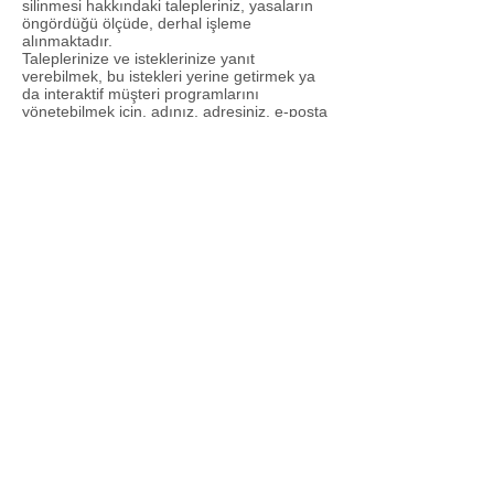
silinmesi hakkındaki talepleriniz, yasaların
öngördüğü ölçüde, derhal işleme
alınmaktadır.
Taleplerinize ve isteklerinize yanıt
verebilmek, bu istekleri yerine getirmek ya
da interaktif müşteri programlarını
yönetebilmek için, adınız, adresiniz, e-posta
adresiniz ve telefon numaranız gibi kişisel
bilgileri talep etmemiz gerekebilir. Bu bilgileri
bizimle paylaşmak ve
www.renklipazartoptan.com.tr
adresine üye
olmak, sizin istek ve onayınızla
gerçekleşecektir.
Topladığımız bilgiler firmamız veri
bankasında güvenilir bir şekilde
saklanmaktadır. Bu bilgiyi, isteklerinize yanıt
vermek, sizinle posta, e-posta ya da telefon
yoluyla yeni ürünlerimiz, hizmetlerimiz ve
kampanyalarımız hakkında bilgi vermek
amacıyla iletişim kurmak için kullanabiliriz.
Yürürlükteki mevzuat gerektirmedikçe, bu
detayları izniniz olmadan hiçbir üçüncü
şahsa vermeyeceğiz. İlaveten web sitemiz
IP adresiniz, bilgisayarınızın işletim sistemi,
tarayıcı uygulamanız gibi verileri toplayan
teknolojileri kullanmaktadır. Herhangi bir
zamanda günlük mail gönderim listemizden
çıkmak isterseniz, göndermiş olduğumuz