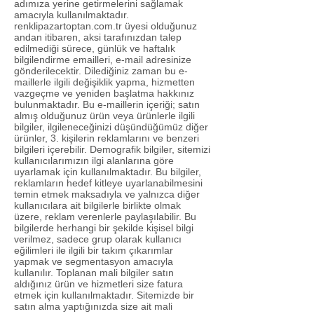
adımıza yerine getirmelerini sağlamak
amacıyla kullanılmaktadır.
renklipazartoptan.com.tr üyesi olduğunuz
andan itibaren, aksi tarafınızdan talep
edilmediği sürece, günlük ve haftalık
bilgilendirme emailleri, e-mail adresinize
gönderilecektir. Dilediğiniz zaman bu e-
maillerle ilgili değişiklik yapma, hizmetten
vazgeçme ve yeniden başlatma hakkınız
bulunmaktadır. Bu e-maillerin içeriği; satın
almış olduğunuz ürün veya ürünlerle ilgili
bilgiler, ilgileneceğinizi düşündüğümüz diğer
ürünler, 3. kişilerin reklamlarını ve benzeri
bilgileri içerebilir. Demografik bilgiler, sitemizi
kullanıcılarımızın ilgi alanlarına göre
uyarlamak için kullanılmaktadır. Bu bilgiler,
reklamların hedef kitleye uyarlanabilmesini
temin etmek maksadıyla ve yalnızca diğer
kullanıcılara ait bilgilerle birlikte olmak
üzere, reklam verenlerle paylaşılabilir. Bu
bilgilerde herhangi bir şekilde kişisel bilgi
verilmez, sadece grup olarak kullanıcı
eğilimleri ile ilgili bir takım çıkarımlar
yapmak ve segmentasyon amacıyla
kullanılır. Toplanan mali bilgiler satın
aldığınız ürün ve hizmetleri size fatura
etmek için kullanılmaktadır. Sitemizde bir
satın alma yaptığınızda size ait mali