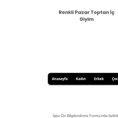
Renkli Pazar Toptan İç
Giyim
Anasayfa
Kadın
Erkek
Ço
HİJYEN KURALLARI GEREĞİ 
SATICI KAYNAKLI YANLIŞ Ü
İşbu Ön Bilgilendirme Formu'nda belirtil