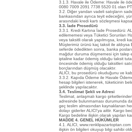
3.1.3. Havale ile Ödeme: Havale ile ö
0080 7009 2091 7738 5520 01 olan PTT
3.2. Diğer yandan vadeli satışların sadece 
bankasından ayrıca teyit edeceğini, yür
arasındaki kredi kartı sözleşmesi kap
3.3. İade Prosedürü
3.3.1. Kredi Kartına İade Prosedürü: AL
edilememesi veya Tüketici Sorunları Hake
veya taksitli olarak yapılmışsa, kredi ka
Müşterimiz ürünü kaç taksit ile aldıys
seferde ödedikten sonra, banka posları
mağdur duruma düşmemesi için talep edile
iptaline kadar ödemiş olduğu taksit tuta
öncesinde ödemiş olduğu taksitleri satı
borçlarından düşmüş olacaktır.
ALICI, bu prosedürü okuduğunu ve kabul
3.3.2. Kapıda Ödeme ile Havale Ödeme
hesap bilgileri istenerek, tüketicinin be
şeklinde yapılacaktır.
3.4. Teslimat Şekli ve Adresi
Teslimat, anlaşmalı kargo şirketlerinden 
adresinde bulunmaması durumunda dahi S
geç teslim almasından kaynaklanan her 
dolayı giderler ALICI'ya aittir. Kargo b
Kargo bedeline ilişkin olarak yapılan kam
MADDE 4. GENEL HÜKÜMLER
4.1. ALICI,
www.renklipazartoptan.com
ilişkin ön bilgileri okuyup bilgi sahibi 