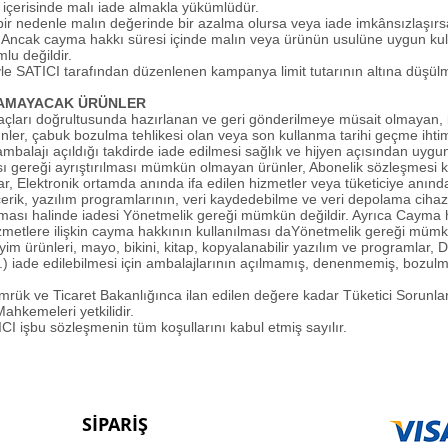
 içerisinde malı iade almakla yükümlüdür.
ir nedenle malın değerinde bir azalma olursa veya iade imkânsızlaşırs
. Ancak cayma hakkı süresi içinde malın veya ürünün usulüne uygun ku
lu değildir.
yle SATICI tarafından düzenlenen kampanya limit tutarının altına düş
LAMAYACAK ÜRÜNLER
iyaçları doğrultusunda hazırlanan ve geri gönderilmeye müsait olmayan, iç
nler, çabuk bozulma tehlikesi olan veya son kullanma tarihi geçme ihtima
mbalajı açıldığı takdirde iade edilmesi sağlık ve hijyen açısından uygun
sı gereği ayrıştırılması mümkün olmayan ürünler, Abonelik sözleşmesi
llar, Elektronik ortamda anında ifa edilen hizmetler veya tüketiciye anınd
l içerik, yazılım programlarının, veri kaydedebilme ve veri depolama cihaz
olması halinde iadesi Yönetmelik gereği mümkün değildir. Ayrıca Cayma
hizmetlere ilişkin cayma hakkının kullanılması daYönetmelik gereği mümk
iyim ürünleri, mayo, bikini, kitap, kopyalanabilir yazılım ve programlar, 
vb.) iade edilebilmesi için ambalajlarının açılmamış, denenmemiş, bozul
k ve Ticaret Bakanlığınca ilan edilen değere kadar Tüketici Sorunlar
ahkemeleri yetkilidir.
I işbu sözleşmenin tüm koşullarını kabul etmiş sayılır.
SİPARİŞ