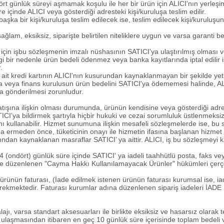
t günlük süreyi aşmamak koşulu ile her bir ürün için ALICI'nın yerleşim 
re içinde ALICI veya gösterdiği adresteki kişi/kuruluşa teslim edilir.
şka bir kişi/kuruluşa teslim edilecek ise, teslim edilecek kişi/kurulu
am, eksiksiz, siparişte belirtilen niteliklere uygun ve varsa garanti belg
çin işbu sözleşmenin imzalı nüshasının SATICI'ya ulaştırılmış olması ve
gi bir nedenle ürün bedeli ödenmez veya banka kayıtlarında iptal edilir 
.
ait kredi kartının ALICI'nın kusurundan kaynaklanmayan bir şekilde yetk
anka veya finans kurulusun ürün bedelini SATICI'ya ödememesi halinde, AL
a gönderilmesi zorunludur.
tışına ilişkin olması durumunda, ürünün kendisine veya gösterdiği adres
ATICI’ya bildirmek şartıyla hiçbir hukuki ve cezai sorumluluk üstlenmeksi
ullanabilir. Hizmet sunumuna ilişkin mesafeli sözleşmelerde ise, bu 
na ermeden önce, tüketicinin onayı ile hizmetin ifasına başlanan hizm
ndan kaynaklanan masraflar SATICI’ ya aittir. ALICI, iş bu sözleşmey
 (ondört) günlük süre içinde SATICI' ya iadeli taahhütlü posta, faks veya
 düzenlenen "Cayma Hakkı Kullanılamayacak Ürünler" hükümleri çerçev
len ürünün faturası, (İade edilmek istenen ürünün faturası kurumsal ise
 gerekmektedir. Faturası kurumlar adına düzenlenen sipariş iadeleri İAD
ajı, varsa standart aksesuarları ile birlikte eksiksiz ve hasarsız olarak
 ulaşmasından itibaren en geç 10 günlük süre içerisinde toplam bedeli v