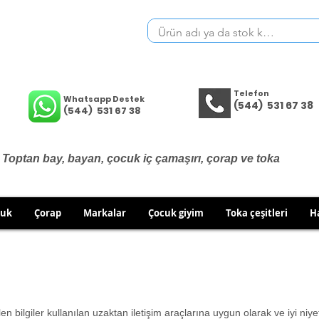
Telefon
Whatsapp Destek
(544) 531 67 38
(544) 531 67 38
Toptan bay, bayan, çocuk iç çamaşırı, çorap ve toka
cuk
Çorap
Markalar
Çocuk giyim
Toka çeşitleri
H
İÇ GİYİM ÜRÜNLERİNDE DEĞİŞİM VE İADE YOKTUR.
RÜN GÖNDERİMLERİNDE DEĞİŞİM/İADE HAKKINIZI KULLA
en bilgiler kullanılan uzaktan iletişim araçlarına uygun olarak ve iyi niy