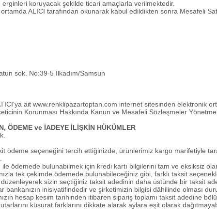
 erginleri koruyacak şekilde ticari amaçlarla verilmektedir.
k ortamda ALICI tarafından okunarak kabul edildikten sonra Mesafeli S
atun sok. No:39-5 İlkadım/Samsun
TICI'ya ait
www.renklipazartoptan.com
internet sitesinden elektronik ort
ı Tüketicinin Korunması Hakkında Kanun ve Mesafeli Sözleşmeler Yönetmel
, ÖDEME ve İADEYE İLİŞKİN HÜKÜMLER
k.
 ödeme seçeneğini tercih ettiğinizde, ürünlerimiz kargo marifetiyle taraf
.
 ile ödemede bulunabilmek için kredi kartı bilgilerini tam ve eksiksiz ola
nızla tek çekimde ödemede bulunabileceğiniz gibi, farklı taksit seçene
üzenleyerek sizin seçtiğiniz taksit adedinin daha üstünde bir taksit aded
ar bankanızın inisiyatifindedir ve şirketimizin bilgisi dâhilinde olması
ınızın hesap kesim tarihinden itibaren sipariş toplamı taksit adedine böl
tutarlarını küsurat farklarını dikkate alarak aylara eşit olarak dağıtmaya