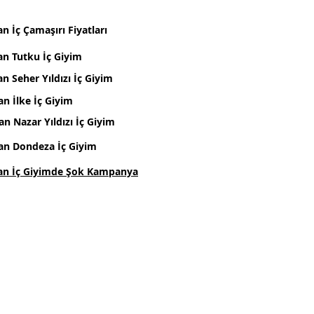
n İç Çamaşırı Fiyatları
an Tutku İç Giyim
n Seher Yıldızı İç Giyim
an İlke İç Giyim
an Nazar Yıldızı İç Giyim
an Dondeza İç Giyim
an İç Giyimde Şok Kampanya