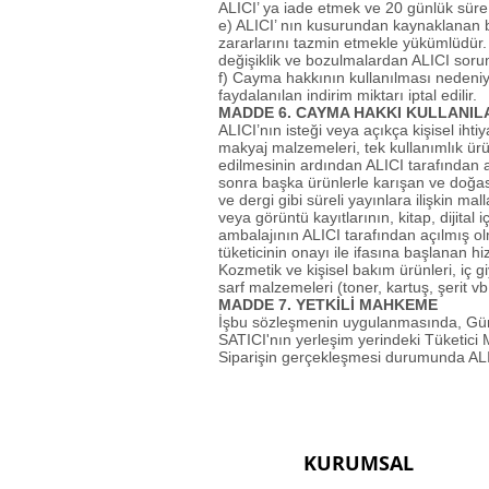
ALICI’ ya iade etmek ve 20 günlük süre
e) ALICI’ nın kusurundan kaynaklanan b
zararlarını tazmin etmekle yükümlüdür
değişiklik ve bozulmalardan ALICI sorum
f) Cayma hakkının kullanılması nedeni
faydalanılan indirim miktarı iptal edilir.
MADDE 6. CAYMA HAKKI KULLANI
ALICI’nın isteği veya açıkça kişisel iht
makyaj malzemeleri, tek kullanımlık ürü
edilmesinin ardından ALICI tarafından a
sonra başka ürünlerle karışan ve doğa
ve dergi gibi süreli yayınlara ilişkin ma
veya görüntü kayıtlarının, kitap, dijita
ambalajının ALICI tarafından açılmış 
tüketicinin onayı ile ifasına başlanan 
Kozmetik ve kişisel bakım ürünleri, iç g
sarf malzemeleri (toner, kartuş, şerit 
MADDE 7. YETKİLİ MAHKEME
İşbu sözleşmenin uygulanmasında, Gümrü
SATICI'nın yerleşim yerindeki Tüketici M
Siparişin gerçekleşmesi durumunda ALIC
KURUMSAL