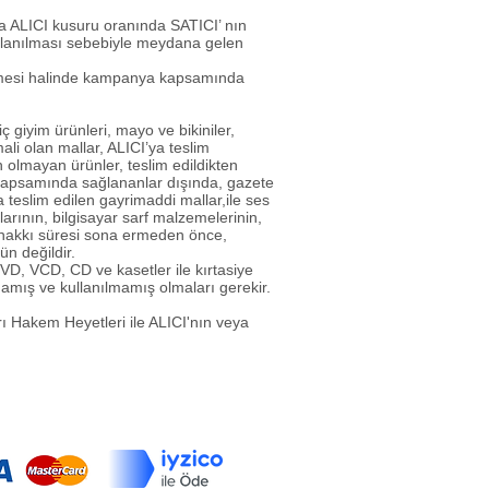
a ALICI kusuru oranında SATICI’ nın
llanılması sebebiyle meydana gelen
ülmesi halinde kampanya kapsamında
 giyim ürünleri, mayo ve bikiniler,
li olan mallar, ALICI’ya teslim
 olmayan ürünler, teslim edildikten
 kapsamında sağlananlar dışında, gazete
a teslim edilen gayrimaddi mallar,ile ses
larının, bilgisayar sarf malzemelerinin,
 hakkı süresi sona ermeden önce,
ün değildir.
DVD, VCD, CD ve kasetler ile kırtasiye
mamış ve kullanılmamış olmaları gerekir.
ı Hakem Heyetleri ile ALICI'nın veya