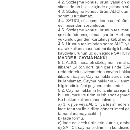
4.2. Sözleşme konusu ürün, yasal on dör
sitesinde ön bilgiler içinde açıklanan sü
4.3. Sözleşme konusu ürün, ALICI'dan ba
sorumlu tutulamaz.
4.4. SATICI, sözleşme konusu ürünün sağl
edilmesinden sorumludur.
4.5. Sözleşme konusu ürünün teslimatı i
şekli ile ödenmiş olması şarttır. Herhan
yükümlülüğünden kurtulmuş kabul edilir
4.6. Ürünün tesliminden sonra ALICI'ya 
olarak kullanılması nedeni ile ilgili b
kaydıyla ürünün üç gün içinde SATICI'y
MADDE 5. CAYMA HAKKI
5.1. ALICI; mesafeli sözleşmenin mal sa
itibaren 14 (on dört) gün içerisinde, S
reddederek sözleşmeden cayma hakkını k
itibaren başlar. Cayma hakkı süresi so
kullanılamaz. Cayma hakkının kullanımı
bilgilendirildiğini peşinen kabul eder.
5.2. Cayma hakkının kullanılması için 14
bulunulması ve ürünün işbu sözleşmede
Bu hakkın kullanılması halinde,
a) 3. kişiye veya ALICI’ ya teslim edi
iade faturası ile birlikte gönderilmesi
tamamlanamayacaktır.)
b) İade formu,
c) İade edilecek ürünlerin kutusu, ambal
d) SATICI, cayma bildiriminin kendisine