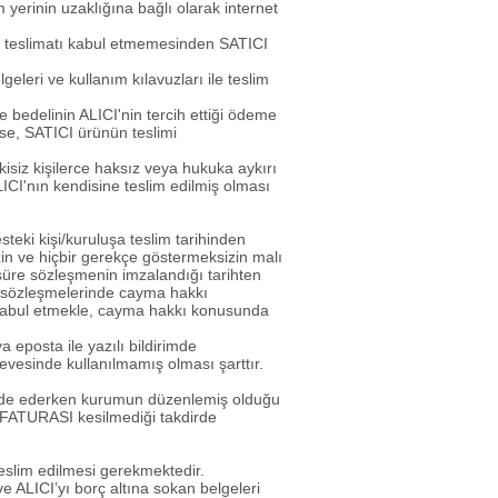
yerinin uzaklığına bağlı olarak internet
şun teslimatı kabul etmemesinden SATICI
eleri ve kullanım kılavuzları ile teslim
 bedelinin ALICI'nin tercih ettiği ödeme
ise, SATICI ürünün teslimi
isiz kişilerce haksız veya hukuka aykırı
ICI'nın kendisine teslim edilmiş olması
teki kişi/kuruluşa teslim tarihinden
zin ve hiçbir gerekçe göstermeksizin malı
süre sözleşmenin imzalandığı tarihten
et sözleşmelerinde cayma hakkı
i kabul etmekle, cayma hakkı konusunda
 eposta ile yazılı bildirimde
esinde kullanılmamış olması şarttır.
, iade ederken kurumun düzenlemiş olduğu
E FATURASI kesilmediği takdirde
 teslim edilmesi gerekmektedir.
e ALICI’yı borç altına sokan belgeleri