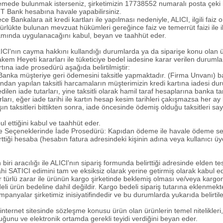
demede bulunmak isterseniz, şirketimizin 17738552 numaralı posta ç
 Bank hesabına havale yapabilirsiniz.
Bankalara ait kredi kartları ile yapılması nedeniyle, ALICI, ilgili faiz oranl
ürlükte bulunan mevzuat hükümleri gereğince faiz ve temerrüt faizi ile i
samında uygulanacağını kabul, beyan ve taahhüt eder.
ICI'nın cayma hakkını kullandığı durumlarda ya da siparişe konu olan ür
m Heyeti kararları ile tüketiciye bedel iadesine karar verilen durumlard
rtına iade prosedürü aşağıda belirtilmiştir:
a Banka müşteriye geri ödemesini taksitle yapmaktadır. (Firma Unvanı) 
ndan yapılan taksitli harcamaların müşterimizin kredi kartına iadesi d
n iade tutarları, yine taksitli olarak hamil taraf hesaplarına banka tar
rları, eğer iade tarihi ile kartın hesap kesim tarihleri çakışmazsa her a
şın taksitleri bittikten sonra, iade öncesinde ödemiş olduğu taksitleri 
 ettiğini kabul ve taahhüt eder.
 Seçeneklerinde İade Prosedürü: Kapıdan ödeme ile havale ödeme seç
lirttiği hesaba (hesabın fatura adresindeki kişinin adına veya kullanıcı ü
biri aracılığı ile ALICI'nın sipariş formunda belirttiği adresinde elden te
ATICI edimini tam ve eksiksiz olarak yerine getirmiş olarak kabul edi
türlü zarar ile ürünün kargo şirketinde beklemiş olması ve/veya kargo
edeli ürün bedeline dahil değildir. Kargo bedeli sipariş tutarına eklenmek
panyalar şirketimiz inisiyatifindedir ve bu durumlarda yukarıda belirtilen 
internet sitesinde sözleşme konusu ürün olan ürünlerin temel nitelikleri, 
olduğunu ve elektronik ortamda gerekli teyidi verdiğini beyan eder.