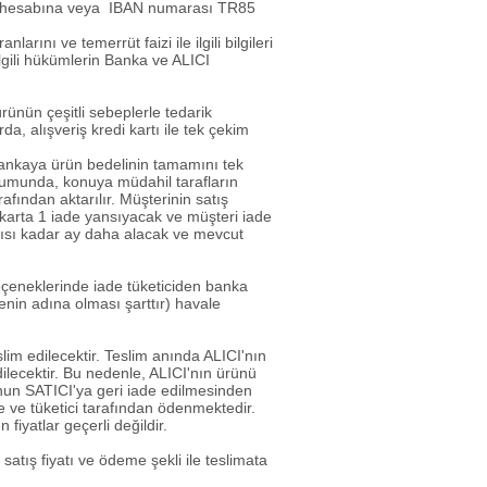
eki hesabına veya IBAN numarası TR85
arını ve temerrüt faizi ile ilgili bilgileri
lgili hükümlerin Banka ve ALICI
ünün çeşitli sebeplerle tedarik
a, alışveriş kredi kartı ile tek çekim
bankaya ürün bedelinin tamamını tek
urumunda, konuya müdahil tarafların
afından aktarılır. Müşterinin satış
y karta 1 iade yansıyacak ve müşteri iade
sayısı kadar ay daha alacak ve mevcut
eneklerinde iade tüketiciden banka
yenin adına olması şarttır) havale
slim edilecektir. Teslim anında ALICI'nın
lecektir. Bu nedenle, ALICI'nın ürünü
nun SATICI'ya geri iade edilmesinden
te ve tüketici tarafından ödenmektedir.
fiyatlar geçerli değildir.
satış fiyatı ve ödeme şekli ile teslimata