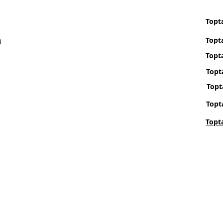
Topta
Topt
i
Topta
Topt
Topt
Topt
Topt