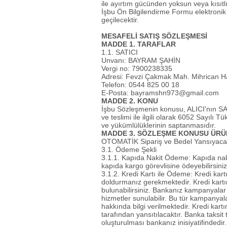
ile ayırtım gücünden yoksun veya kısıtlı
İşbu Ön Bilgilendirme Formu elektroni
geçilecektir.
MESAFELİ SATIŞ SÖZLEŞMESİ
MADDE 1. TARAFLAR
1.1. SATICI
Unvanı: BAYRAM ŞAHİN
Vergi no: 7900238335
Adresi: Fevzi Çakmak Mah. Mihrican H
Telefon: 0544 825 00 18
E-Posta:
bayramshn973@gmail.com
MADDE 2. KONU
İşbu Sözleşmenin konusu, ALICI'nın SA
ve teslimi ile ilgili olarak 6052 Sayıl
ve yükümlülüklerinin saptanmasıdır.
MADDE 3. SÖZLEŞME KONUSU ÜRÜN
OTOMATİK Sipariş ve Bedel Yansıyaca
3.1. Ödeme Şekli
3.1.1. Kapıda Nakit Ödeme: Kapıda nakit
kapıda kargo görevlisine ödeyebilirsiniz
3.1.2. Kredi Kartı ile Ödeme: Kredi kartı
doldurmanız gerekmektedir. Kredi kartı
bulunabilirsiniz. Bankanız kampanyalar d
hizmetler sunulabilir. Bu tür kampanyal
hakkında bilgi verilmektedir. Kredi kart
tarafından yansıtılacaktır. Banka taksit 
oluşturulması bankanız inisiyatifindedir.