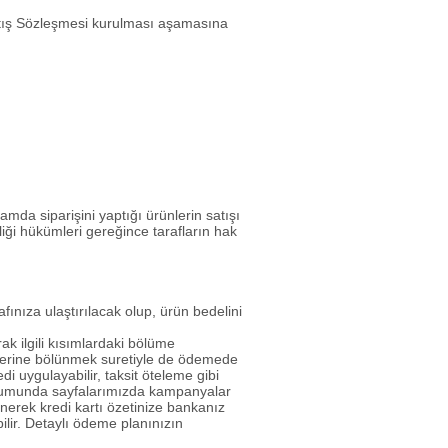
atış Sözleşmesi kurulması aşamasına
amda siparişini yaptığı ürünlerin satışı
iği hükümleri gereğince tarafların hak
ınıza ulaştırılacak olup, ürün bedelini
rak ilgili kısımlardaki bölüme
klerine bölünmek suretiyle de ödemede
i uygulayabilir, taksit öteleme gibi
 durumunda sayfalarımızda kampanyalar
ünerek kredi kartı özetinize bankanız
bilir. Detaylı ödeme planınızın