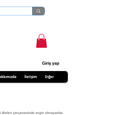
Giriş yap
cihanshn55@gmail.com
akkımızda
İletişim
Diğer
NABİLİRSİNİZ
et ilkeleri çerçevesinde ergin olmayanlar