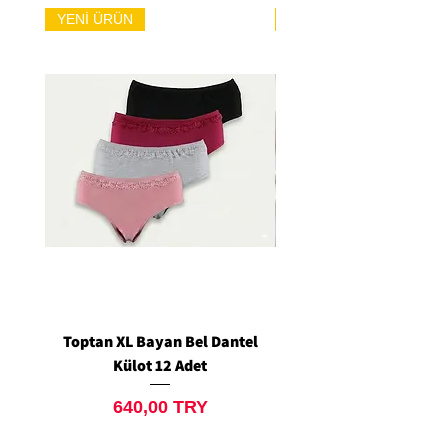
YENİ ÜRÜN
YENİ ÜRÜN
Toptan XL Bayan Bel Dantel
Toptan Standart M/L 
Külot 12 Adet
Siyah Tanga 12 Ad
Preis
640,00 TRY