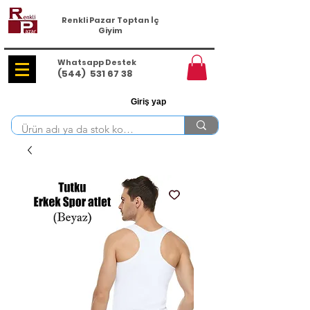
Renkli Pazar Toptan İç
Giyim
Whatsapp Destek
(544)
531 67 38
Giriş yap