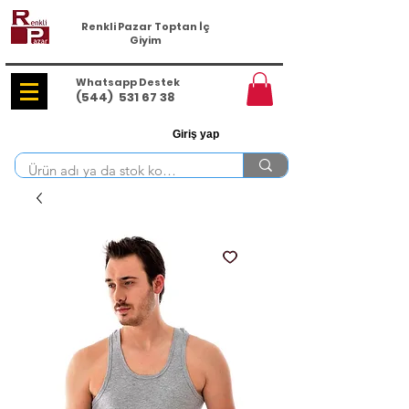
Renkli Pazar Toptan İç
Giyim
Whatsapp Destek
(544)
531 67 38
Giriş yap