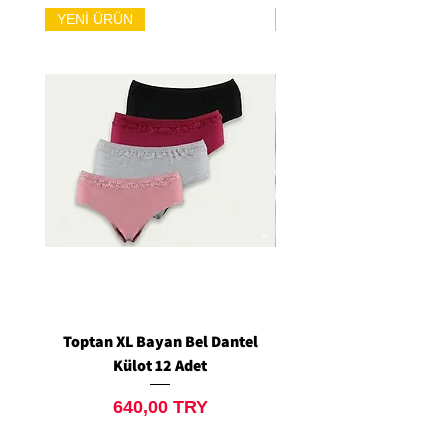
YENİ ÜRÜN
YENİ ÜRÜN
Toptan XL Bayan Bel Dantel
Toptan Standart M/L 
Külot 12 Adet
Siyah Tanga 12 Ad
Preis
640,00 TRY