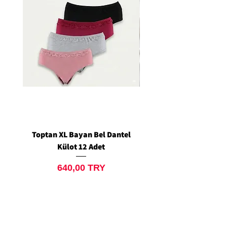
Toptan XL Bayan Bel Dantel
Toptan Standart M/L 
Külot 12 Adet
Siyah Tanga 12 Ad
Preis
640,00 TRY