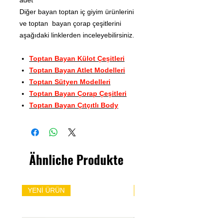
Diğer bayan toptan iç giyim ürünlerini
ve toptan bayan çorap çeşitlerini
aşağıdaki linklerden inceleyebilirsiniz.
Toptan Bayan Külot Çeşitleri
Toptan Bayan Atlet Modelleri
Toptan Sütyen Modelleri
Toptan Bayan Çorap Çeşitleri
Toptan Bayan Çıtçıtlı Body
Ähnliche Produkte
YENİ ÜRÜN
YENİ ÜRÜN