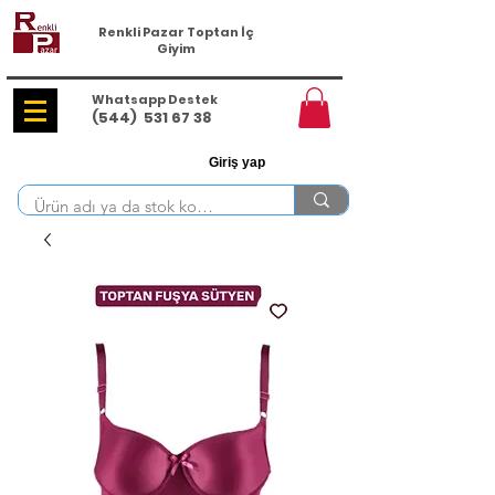
Renkli Pazar Toptan İç
Giyim
Whatsapp Destek
(544)
531 67 38
Giriş yap