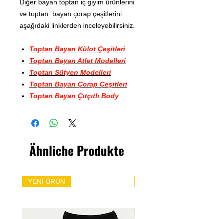
Diğer bayan toptan iç giyim ürünlerini
ve toptan bayan çorap çeşitlerini
aşağıdaki linklerden inceleyebilirsiniz.
Toptan Bayan Külot Çeşitleri
Toptan Bayan Atlet Modelleri
Toptan Sütyen Modelleri
Toptan Bayan Çorap Çeşitleri
Toptan Bayan Çıtçıtlı Body
Ähnliche Produkte
YENİ ÜRÜN
YENİ ÜRÜN