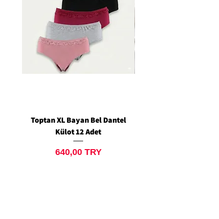
Toptan XL Bayan Bel Dantel
Toptan Standart M/L 
Külot 12 Adet
Siyah Tanga 12 Ad
Preis
640,00 TRY