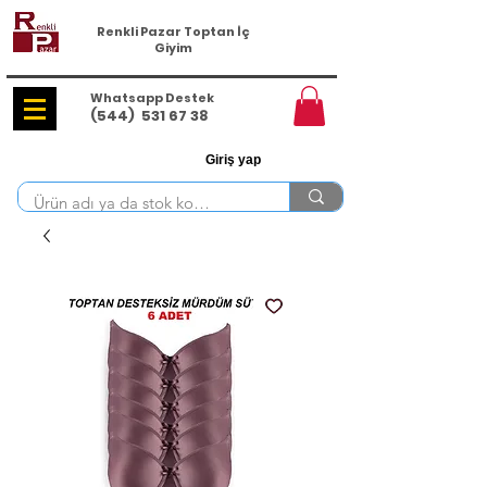
Renkli Pazar Toptan İç
Giyim
Whatsapp Destek
(544)
531 67 38
Giriş yap