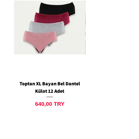
Toptan XL Bayan Bel Dantel
Toptan Standart M/L 
Külot 12 Adet
Siyah Tanga 12 Ad
Preis
640,00 TRY