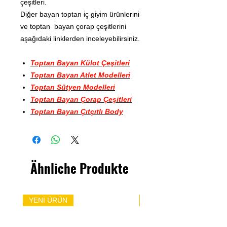
çeşitleri.
Diğer bayan toptan iç giyim ürünlerini
ve toptan bayan çorap çeşitlerini
aşağıdaki linklerden inceleyebilirsiniz.
Toptan Bayan Külot Çeşitleri
Toptan Bayan Atlet Modelleri
Toptan Sütyen Modelleri
Toptan Bayan Çorap Çeşitleri
Toptan Bayan Çıtçıtlı Body
Ähnliche Produkte
YENİ ÜRÜN
YENİ ÜRÜN