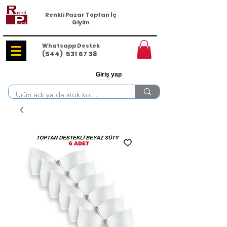
Renkli Pazar Toptan İç
Giyim
Whatsapp Destek
(544)
531 67 38
Giriş yap