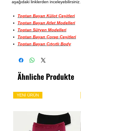
aşağıdaki linklerden inceleyebilirsiniz.
Toptan Bayan Külot Çeşitleri
Toptan Bayan Atlet Modelleri
Toptan Sütyen Modelleri
Toptan Bayan Çorap Çeşitleri
Toptan Bayan Çıtçıtlı Body
Ähnliche Produkte
YENİ ÜRÜN
YENİ ÜRÜN