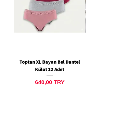
Toptan XL Bayan Bel Dantel
Toptan Standart M/L 
Külot 12 Adet
Siyah Tanga 12 Ad
Preis
640,00 TRY