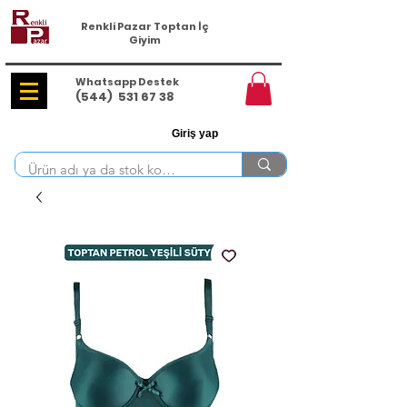
Renkli Pazar Toptan İç
Giyim
Whatsapp Destek
(544)
531 67 38
Giriş yap