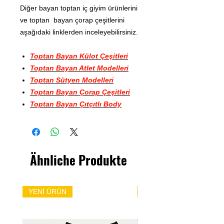
Diğer bayan toptan iç giyim ürünlerini
ve toptan bayan çorap çeşitlerini
aşağıdaki linklerden inceleyebilirsiniz.
Toptan Bayan Külot Çeşitleri
Toptan Bayan Atlet Modelleri
Toptan Sütyen Modelleri
Toptan Bayan Çorap Çeşitleri
Toptan Bayan Çıtçıtlı Body
Ähnliche Produkte
YENİ ÜRÜN
YENİ ÜRÜN