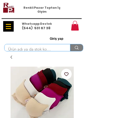
Renkli Pazar Toptan İç
Giyim
Whatsapp Destek
(544)
531 67 38
Giriş yap