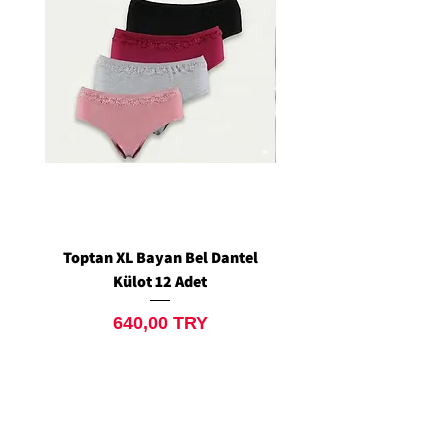
Toptan XL Bayan Bel Dantel
Toptan Standart M/L 
Külot 12 Adet
Siyah Tanga 12 Ad
Preis
640,00 TRY