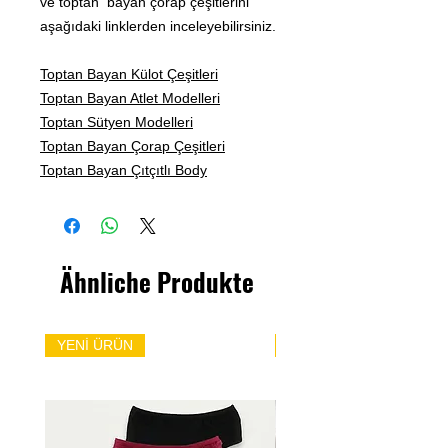
ve toptan bayan çorap çeşitlerini
aşağıdaki linklerden inceleyebilirsiniz.
Toptan Bayan Külot Çeşitleri
Toptan Bayan Atlet Modelleri
Toptan Sütyen Modelleri
Toptan Bayan Çorap Çeşitleri
Toptan Bayan Çıtçıtlı Body
Ähnliche Produkte
YENİ ÜRÜN
YENİ ÜRÜN