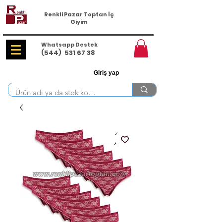
Renkli Pazar Toptan İç
Giyim
Whatsapp Destek
(544)
531 67 38
Giriş yap