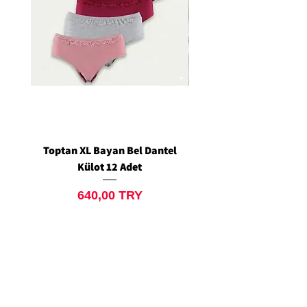
Toptan XL Bayan Bel Dantel
Toptan Standart M/L 
Külot 12 Adet
Siyah Tanga 12 Ad
Preis
640,00 TRY