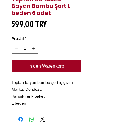
Bayan Bambu Şort L
beden 6 adet
Preis
599,00 TRY
Anzahl
*
In den Warenkorb
Toptan bayan bambu şort iç giyim
Marka: Dondeza
Karışık renk paketi
L beden