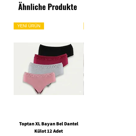
Ähnliche Produkte
YENİ ÜRÜN
YENİ ÜRÜN
Toptan XL Bayan Bel Dantel
Toptan Standart M/L 
Külot 12 Adet
Siyah Tanga 12 Ad