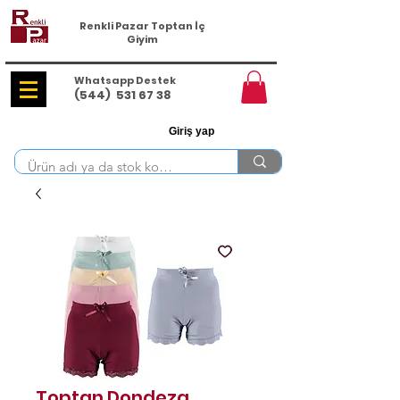
Renkli Pazar Toptan İç
Giyim
Whatsapp Destek
(544)
531 67 38
Giriş yap
Toptan Dondeza