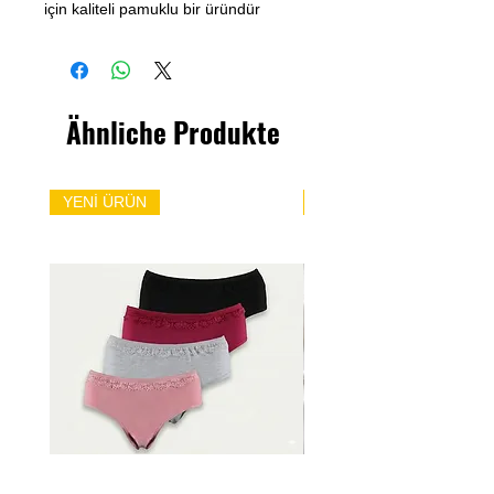
için kaliteli pamuklu bir üründür
Ähnliche Produkte
YENİ ÜRÜN
YENİ ÜRÜN