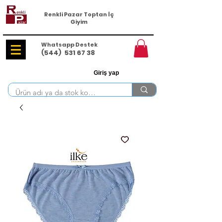
Renkli Pazar Toptan İç
Giyim
Whatsapp Destek
(544)
531 67 38
Giriş yap