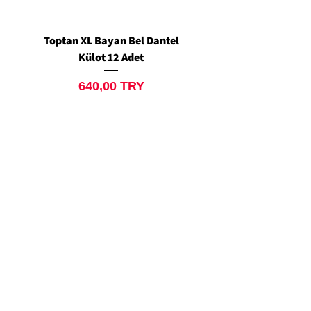
Toptan XL Bayan Bel Dantel
Toptan Standart M/L 
Külot 12 Adet
Siyah Tanga 12 Ad
Preis
640,00 TRY