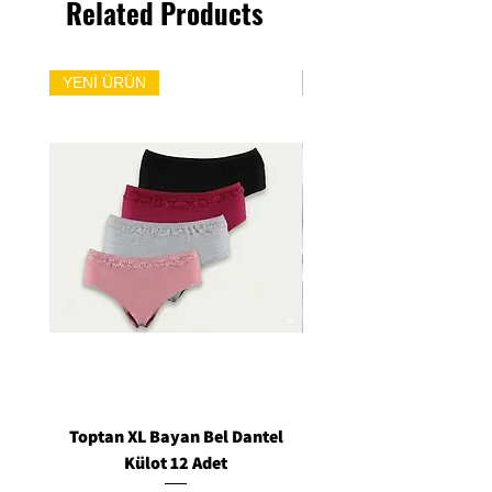
Related Products
YENİ ÜRÜN
YENİ ÜRÜN
Toptan XL Bayan Bel Dantel
Toptan Standart M/L 
Külot 12 Adet
Siyah Tanga 12 Ad