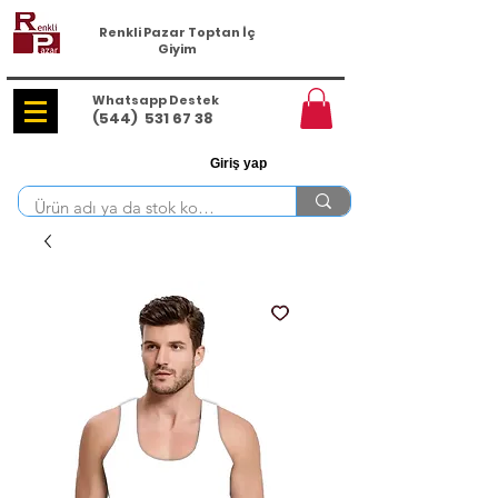
Renkli Pazar Toptan İç
Giyim
Whatsapp Destek
(544)
531 67 38
Giriş yap