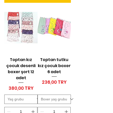
Toptan kız
Toptan tutku
çocuk desenli
kız çocuk boxer
boxer şort 12
6 adet
adet
Price
236,00 TRY
Price
380,00 TRY