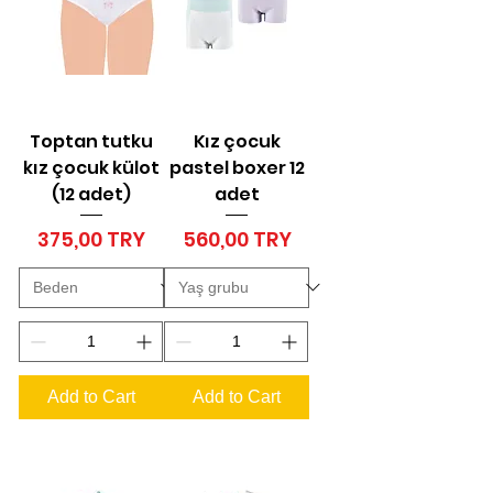
Toptan tutku
Kız çocuk
kız çocuk külot
pastel boxer 12
(12 adet)
adet
Price
Price
375,00 TRY
560,00 TRY
Add to Cart
Add to Cart