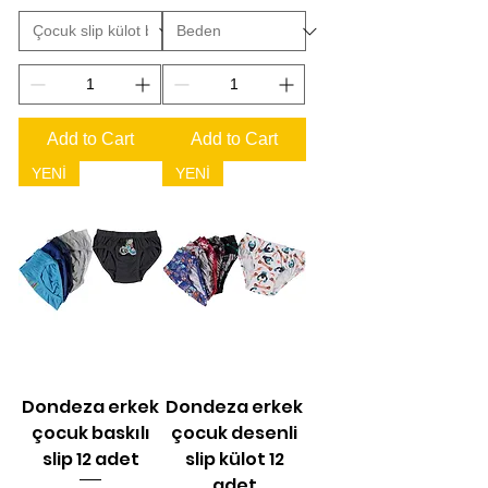
Add to Cart
Add to Cart
YENİ
YENİ
Dondeza erkek
Dondeza erkek
çocuk baskılı
çocuk desenli
slip 12 adet
slip külot 12
adet