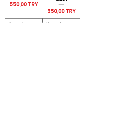
Price
550,00 TRY
Price
550,00 TRY
Add to Cart
Add to Cart
Toptan
Toptan