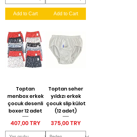
Add to Cart
Add to Cart
Toptan
Toptan seher
menbox erkek
yıldızı erkek
çocuk desenli
çocuk slip külot
boxer 12 adet
(12 adet)
Price
Price
407,00 TRY
375,00 TRY