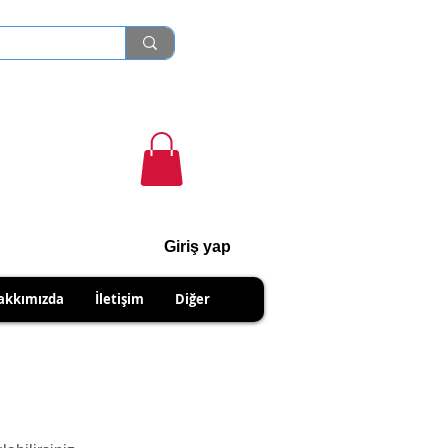
Giriş yap
cihanshn55@gmail.com
akkımızda
İletişim
Diğer
NABİLİRSİNİZ