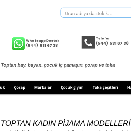
Telefon
Whatsapp Destek
(544) 531 67 38
(544) 531 67 38
Toptan bay, bayan, çocuk iç çamaşırı, çorap ve toka
cuk
Çorap
Markalar
Çocuk giyim
Toka çeşitleri
H
İÇ GİYİM ÜRÜNLERİNDE DEĞİŞİM VE İADE YOKTUR.
RÜN GÖNDERİMLERİNDE DEĞİŞİM/İADE HAKKINIZI KULLA
TOPTAN KADIN PİJAMA MODELLERİ