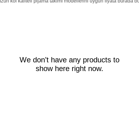
zun kol kaliteli pijama takımı modellerini uygun fiyata burada bul
We don’t have any products to
show here right now.