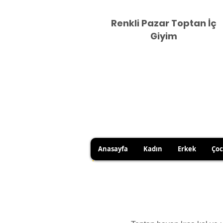
Renkli Pazar Toptan İç
Giyim
Anasayfa
Kadın
Erkek
Ço
HİJYEN KURALLARI GEREĞİ 
SATICI KAYNAKLI YANLIŞ Ü