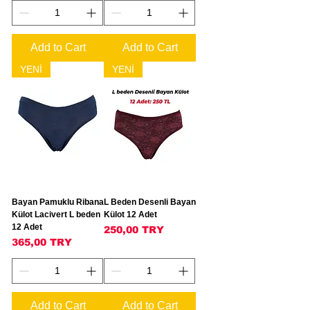
Add to Cart
Add to Cart
YENİ
YENİ
Bayan Pamuklu Ribana
L Beden Desenli Bayan
Külot Lacivert L beden
Külot 12 Adet
12 Adet
Price
250,00 TRY
Price
365,00 TRY
Add to Cart
Add to Cart