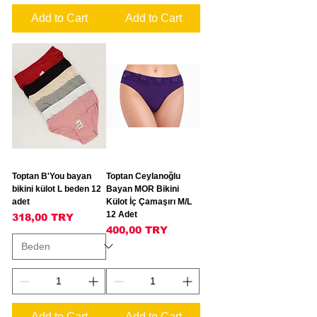
Add to Cart
Add to Cart
Toptan B'You bayan
Toptan Ceylanoğlu
bikini külot L beden 12
Bayan MOR Bikini
adet
Külot İç Çamaşırı M/L
12 Adet
Price
318,00 TRY
Price
400,00 TRY
Add to Cart
Add to Cart