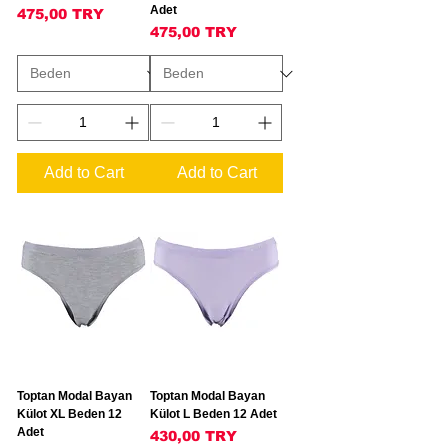
Adet
Price
475,00 TRY
Price
475,00 TRY
Add to Cart
Add to Cart
Toptan Modal Bayan
Toptan Modal Bayan
Külot XL Beden 12
Külot L Beden 12 Adet
Adet
Price
430,00 TRY