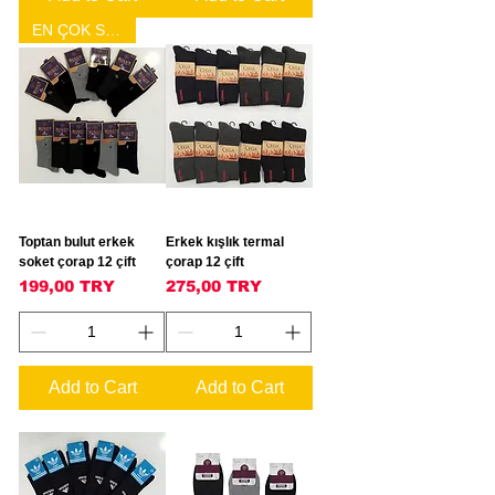
EN ÇOK SATAN
Toptan bulut erkek
Erkek kışlık termal
soket çorap 12 çift
çorap 12 çift
Price
Price
199,00 TRY
275,00 TRY
Add to Cart
Add to Cart