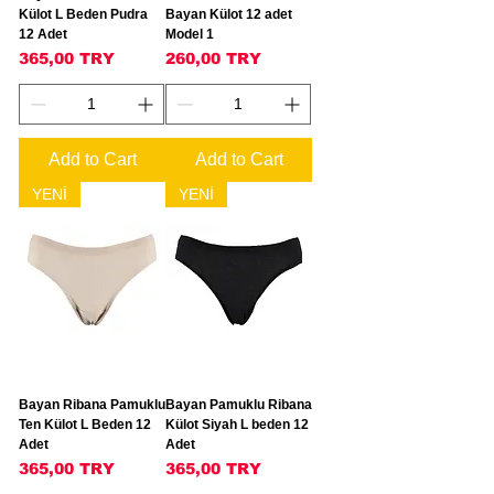
Külot L Beden Pudra
Bayan Külot 12 adet
12 Adet
Model 1
Price
Price
365,00 TRY
260,00 TRY
Add to Cart
Add to Cart
YENİ
YENİ
Bayan Ribana Pamuklu
Bayan Pamuklu Ribana
Ten Külot L Beden 12
Külot Siyah L beden 12
Adet
Adet
Price
Price
365,00 TRY
365,00 TRY