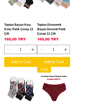
Toptan Bayan Kısa
Toptan Ekonomik
Konç Patik Çorap 12
Bayan Desenli Patik
Çift
Çorap 12 Çift
Price
Price
165,00 TRY
165,00 TRY
Add to Cart
Add to Cart
YENİ