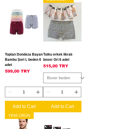
Toptan Dondeza Bayan
Tutku erkek likralı
Bambu Şort L beden 6
boxer Gri 6 adet
adet
Price
515,00 TRY
Price
599,00 TRY
Add to Cart
Add to Cart
YENİ ÜRÜN