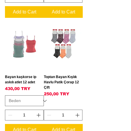
Add to Cart
Add to Cart
Bayan kaşkorse ip
Toptan Bayan Kışlık
askılı atlet 12 adet
Havlu Patik Çorap 12
Çift
Price
430,00 TRY
Price
250,00 TRY
Add to Cart
Add to Cart