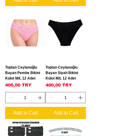
Toptan Ceylanoğlu
Toptan Ceylanoğlu
Bayan Pembe Bikini
Bayan Siyah Bikini
Külot M/L 12 Adet
Külot M/L 12 Adet
Price
Price
400,00 TRY
400,00 TRY
Add to Cart
Add to Cart