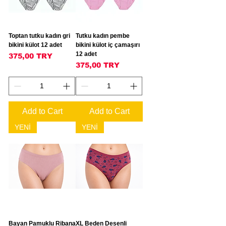
Toptan tutku kadın gri
Tutku kadın pembe
bikini külot 12 adet
bikini külot iç çamaşırı
12 adet
Price
375,00 TRY
Price
375,00 TRY
Add to Cart
Add to Cart
YENİ
YENİ
Bayan Pamuklu Ribana
XL Beden Desenli