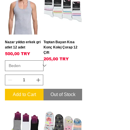
Nazar yıldızı erkek gri
Toptan Bayan Kısa
atlet 12 adet
Konç Kolej Çorap 12
Çift
Price
500,00 TRY
Price
205,00 TRY
Add to Cart
Out of Stock