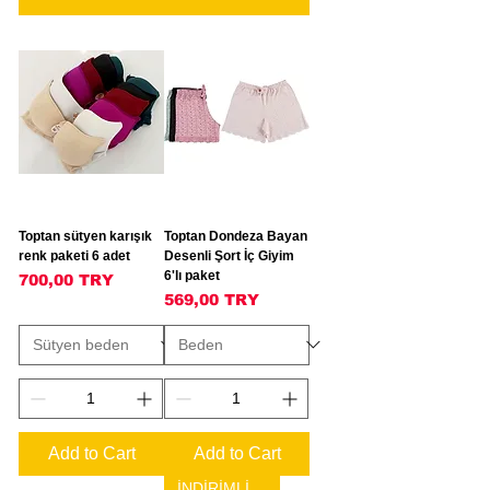
Toptan sütyen karışık
Toptan Dondeza Bayan
renk paketi 6 adet
Desenli Şort İç Giyim
6'lı paket
Price
700,00 TRY
Price
569,00 TRY
Add to Cart
Add to Cart
İNDİRİMLİ ÜRÜN