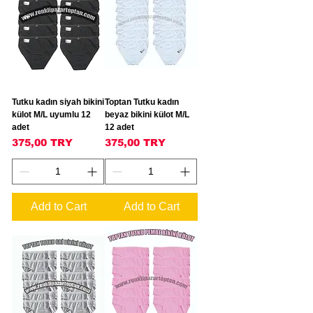
Tutku kadın siyah bikini
Toptan Tutku kadın
külot M/L uyumlu 12
beyaz bikini külot M/L
adet
12 adet
Price
Price
375,00 TRY
375,00 TRY
Add to Cart
Add to Cart