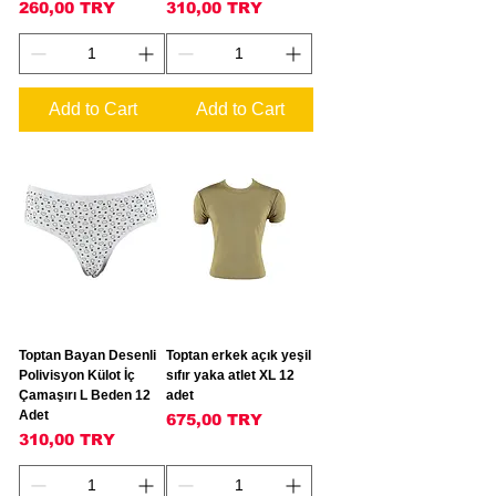
Price
Price
260,00 TRY
310,00 TRY
Add to Cart
Add to Cart
Toptan Bayan Desenli
Toptan erkek açık yeşil
Polivisyon Külot İç
sıfır yaka atlet XL 12
Çamaşırı L Beden 12
adet
Adet
Price
675,00 TRY
Price
310,00 TRY