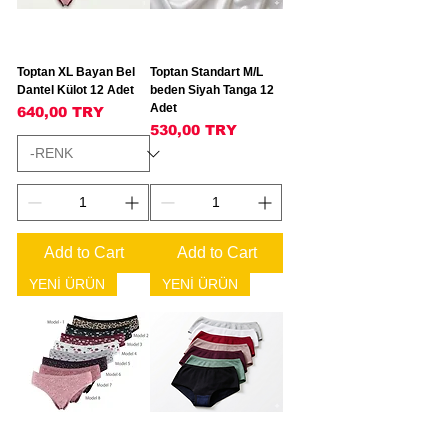
Toptan XL Bayan Bel
Toptan Standart M/L
Dantel Külot 12 Adet
beden Siyah Tanga 12
Adet
Price
640,00 TRY
Price
530,00 TRY
Add to Cart
Add to Cart
YENİ ÜRÜN
YENİ ÜRÜN