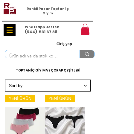
Renkli Pazar Toptan İç
Giyim
Whatsapp Destek
(544)
531 67 38
Giriş yap
TOPTAN İÇ GİYİM VE ÇORAP ÇEŞİTLERİ
YENİ ÜRÜN
YENİ ÜRÜN