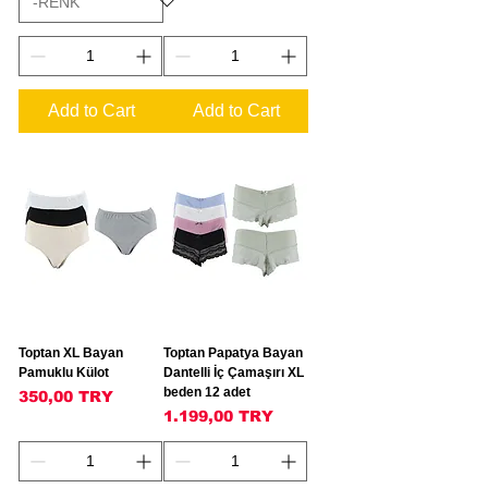
Add to Cart
Add to Cart
Toptan XL Bayan
Toptan Papatya Bayan
Pamuklu Külot
Dantelli İç Çamaşırı XL
beden 12 adet
Price
350,00 TRY
Price
1.199,00 TRY