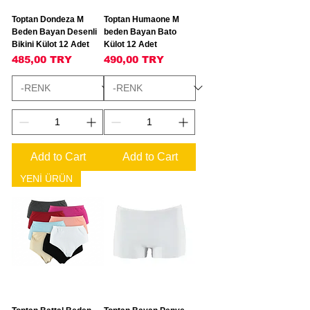
Toptan Dondeza M
Toptan Humaone M
Beden Bayan Desenli
beden Bayan Bato
Bikini Külot 12 Adet
Külot 12 Adet
Price
Price
485,00 TRY
490,00 TRY
Add to Cart
Add to Cart
YENİ ÜRÜN