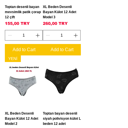
Toptan desenli bayan
XL Beden Desenli
mevsimlik patik çorap
Bayan Külot 12 Adet
12 çift
Model 3
Price
Price
155,00 TRY
260,00 TRY
Add to Cart
Add to Cart
YENİ
XL Beden Desenli
Toptan bayan desenli
Bayan Külot 12 Adet
siyah polivisyon külot L
Model 2
beden 12 adet