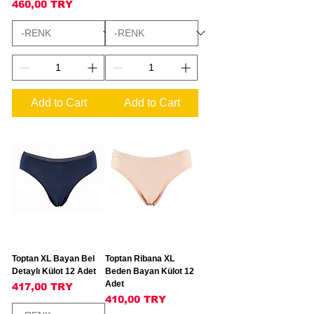
Price
460,00 TRY
Add to Cart
Add to Cart
Toptan XL Bayan Bel
Toptan Ribana XL
Detaylı Külot 12 Adet
Beden Bayan Külot 12
Adet
Price
417,00 TRY
Price
410,00 TRY