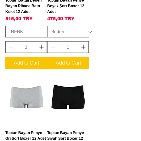
Toptan Battal Beden
Toptan Bayan Penye
Bayan Ribana Bato
Beyaz Şort Boxer 12
Külot 12 Adet
Adet
Price
Price
515,00 TRY
475,00 TRY
Add to Cart
Add to Cart
Toptan Bayan Penye
Toptan Bayan Penye
Gri Şort Boxer 12 Adet
Siyah Şort Boxer 12