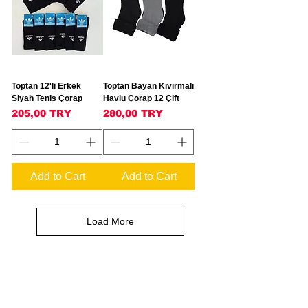
Toptan 12'li Erkek
Toptan Bayan Kıvırmalı
Siyah Tenis Çorap
Havlu Çorap 12 Çift
Price
Price
205,00 TRY
280,00 TRY
Add to Cart
Add to Cart
Load More