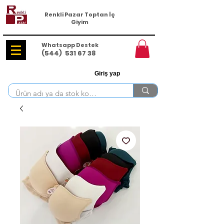
Renkli Pazar Toptan İç
Giyim
Whatsapp Destek
(544)
531 67 38
Giriş yap