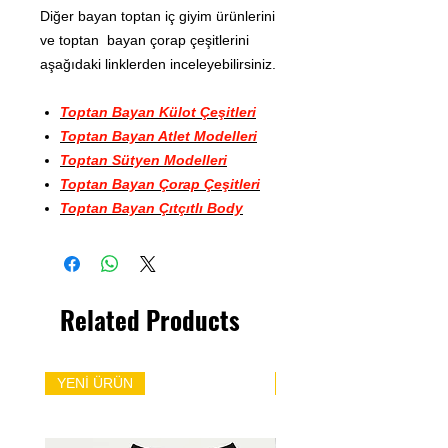
Diğer bayan toptan iç giyim ürünlerini
ve toptan bayan çorap çeşitlerini
aşağıdaki linklerden inceleyebilirsiniz.
Toptan Bayan Külot Çeşitleri
Toptan Bayan Atlet Modelleri
Toptan Sütyen Modelleri
Toptan Bayan Çorap Çeşitleri
Toptan Bayan Çıtçıtlı Body
Related Products
YENİ ÜRÜN
YENİ ÜRÜN