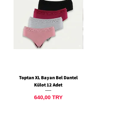
Toptan XL Bayan Bel Dantel
Toptan Standart M/L 
Külot 12 Adet
Siyah Tanga 12 Ad
Price
640,00 TRY