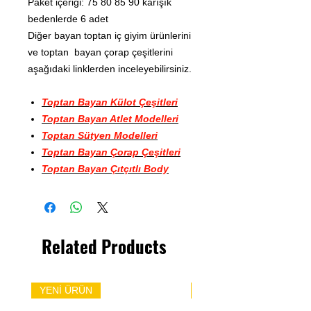
Paket içeriği: 75 80 85 90 karışık
bedenlerde 6 adet
Diğer bayan toptan iç giyim ürünlerini
ve toptan bayan çorap çeşitlerini
aşağıdaki linklerden inceleyebilirsiniz.
Toptan Bayan Külot Çeşitleri
Toptan Bayan Atlet Modelleri
Toptan Sütyen Modelleri
Toptan Bayan Çorap Çeşitleri
Toptan Bayan Çıtçıtlı Body
Related Products
YENİ ÜRÜN
YENİ ÜRÜN