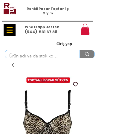
Renkli Pazar Toptan İç
Giyim
Whatsapp Destek
(544)
531 67 38
Giriş yap