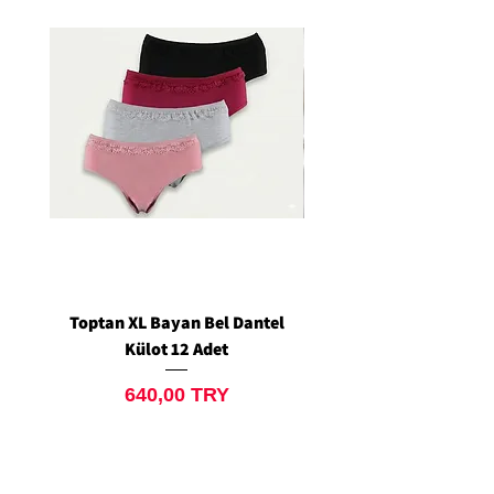
Toptan XL Bayan Bel Dantel
Toptan Standart M/L 
Külot 12 Adet
Siyah Tanga 12 Ad
Price
640,00 TRY