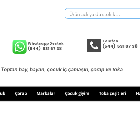
Telefon
Whatsapp Destek
(544) 531 67 38
(544) 531 67 38
Toptan bay, bayan, çocuk iç çamaşırı, çorap ve toka
cuk
Çorap
Markalar
Çocuk giyim
Toka çeşitleri
H
İÇ GİYİM ÜRÜNLERİNDE DEĞİŞİM VE İADE YOKTUR.
RÜN GÖNDERİMLERİNDE DEĞİŞİM/İADE HAKKINIZI KULLA