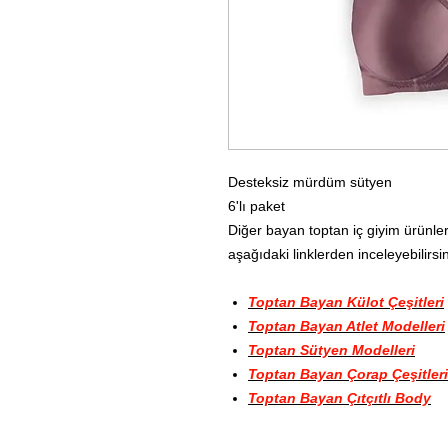
Desteksiz mürdüm sütyen
6'lı paket
Diğer bayan toptan iç giyim ürünler
aşağıdaki linklerden inceleyebilirsin
Toptan Bayan Külot Çeşitleri
Toptan Bayan Atlet Modelleri
Toptan Sütyen Modelleri
Toptan Bayan Çorap Çeşitleri
Toptan Bayan Çıtçıtlı Body