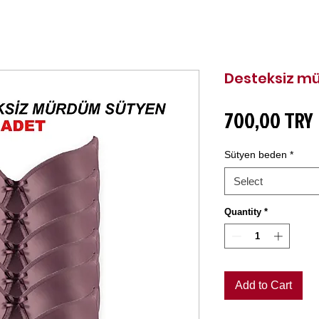
Desteksiz m
700,00 TRY
Sütyen beden
*
Select
Quantity
*
Add to Cart