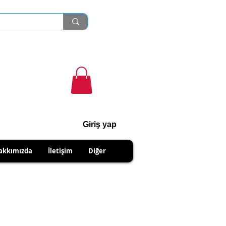
Giriş yap
cihanshn55@gmail.com
akkımızda
İletişim
Diğer
NABİLİRSİNİZ