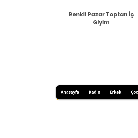
Renkli Pazar Toptan İç
Giyim
Anasayfa
Kadın
Erkek
Ço
HİJYEN KURALLARI GEREĞİ 
SATICI KAYNAKLI YANLIŞ Ü