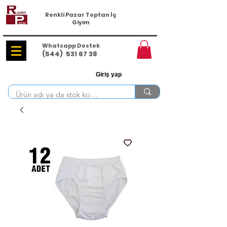
Renkli Pazar Toptan İç
Giyim
Whatsapp Destek
(544)
531 67 38
Giriş yap