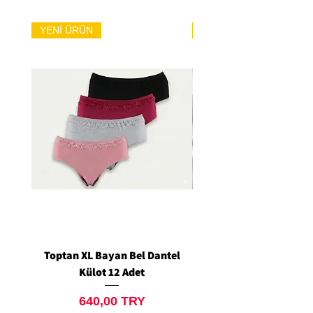
YENİ ÜRÜN
YENİ ÜRÜN
Toptan XL Bayan Bel Dantel
Toptan Standart M/L 
Külot 12 Adet
Siyah Tanga 12 Ad
Price
640,00 TRY