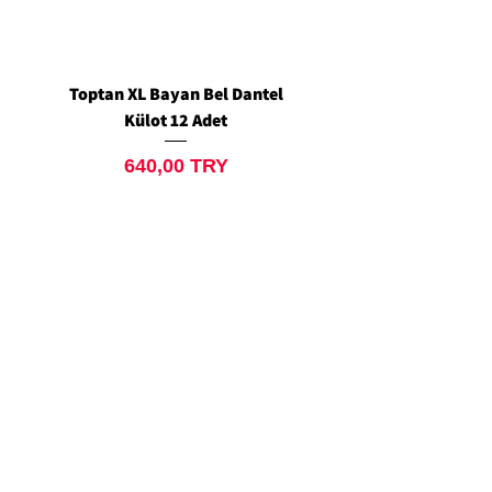
Toptan XL Bayan Bel Dantel
Toptan Standart M/L 
Külot 12 Adet
Siyah Tanga 12 Ad
Price
640,00 TRY