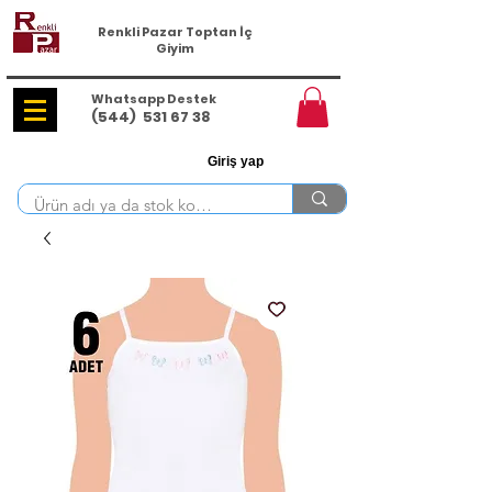
Renkli Pazar Toptan İç
Giyim
Whatsapp Destek
(544)
531 67 38
Giriş yap