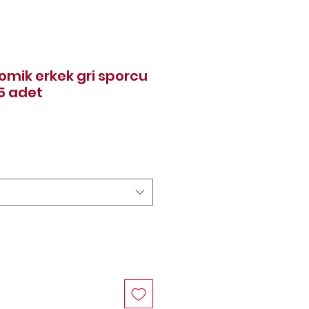
mik erkek gri sporcu
5 adet
rice