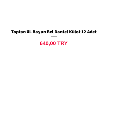
Toptan XL Bayan Bel Dantel Külot 12 Adet
Quick View
Price
640,00 TRY