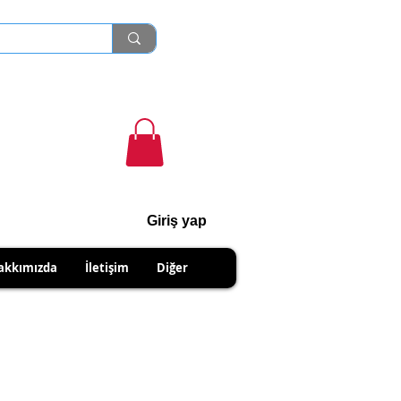
Giriş yap
cihanshn55@gmail.com
akkımızda
İletişim
Diğer
NABİLİRSİNİZ