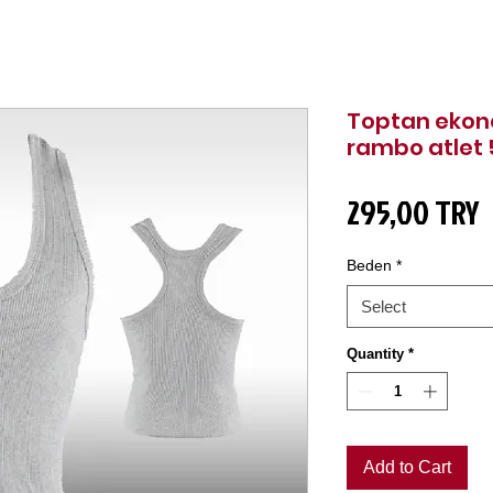
Toptan ekono
rambo atlet 
P
295,00 TRY
Beden
*
Select
Quantity
*
Add to Cart