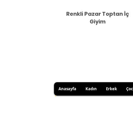
Renkli Pazar Toptan İç
Giyim
Anasayfa
Kadın
Erkek
Ço
HİJYEN KURALLARI GEREĞİ 
SATICI KAYNAKLI YANLIŞ Ü