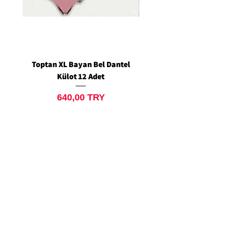
Toptan XL Bayan Bel Dantel
Toptan Standart M/L 
Külot 12 Adet
Siyah Tanga 12 Ad
Price
640,00 TRY