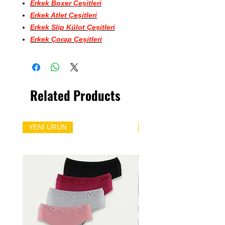
Erkek Boxer Çeşitleri
Erkek Atlet Çeşitleri
Erkek Slip Külot Çeşitleri
Erkek Çorap Çeşitleri
Related Products
YENİ ÜRÜN
YENİ ÜRÜN