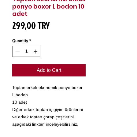
penye boxer L beden 10
adet
Price
299,00 TRY
Quantity
*
Add to Cart
Toptan erkek ekonomik penye boxer
L beden
10 adet
Diğer erkek toptan iç giyim ürünlerini
ve erkek toptan çorap çeşitlerini
aşağıdaki linkten inceleyebilirsiniz.