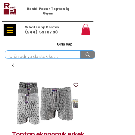
Renkli Pazar Toptan İç
Giyim
Whatsapp Destek
(544)
531 67 38
Giriş yap
Toptan ekonomik erkek