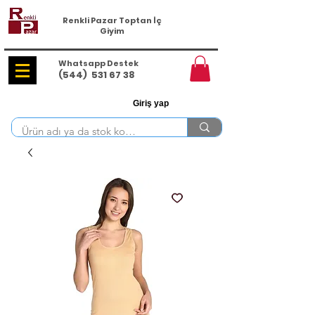
Renkli Pazar Toptan İç
Giyim
Whatsapp Destek
(544)
531 67 38
Giriş yap