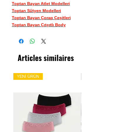
Toptan Bayan Atlet Modelleri
Toptan Sütyen Modelleri
Toptan Bayan Çorap Çeşitleri
Toptan Bayan Çıtçıtlı Body
Articles similaires
YENİ ÜRÜN
YENİ ÜRÜN