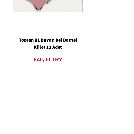
Toptan XL Bayan Bel Dantel
Toptan Standart M/L 
Külot 12 Adet
Siyah Tanga 12 Ad
Prix
640,00 TRY