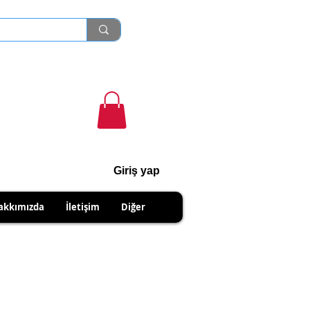
Giriş yap
cihanshn55@gmail.com
akkımızda
İletişim
Diğer
NABİLİRSİNİZ