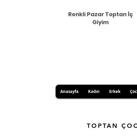
Renkli Pazar Toptan İç
Giyim
Anasayfa
Kadın
Erkek
Ço
HİJYEN KURALLARI GEREĞİ 
SATICI KAYNAKLI YANLIŞ Ü
TOPTAN ÇO