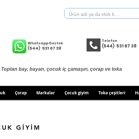
Telefon
Whatsapp Destek
(544) 531 67 38
(544) 531 67 38
Toptan bay, bayan, çocuk iç çamaşırı, çorap ve toka
cuk
Çorap
Markalar
Çocuk giyim
Toka çeşitleri
H
İÇ GİYİM ÜRÜNLERİNDE DEĞİŞİM VE İADE YOKTUR.
RÜN GÖNDERİMLERİNDE DEĞİŞİM/İADE HAKKINIZI KULLA
CUK GİYİM