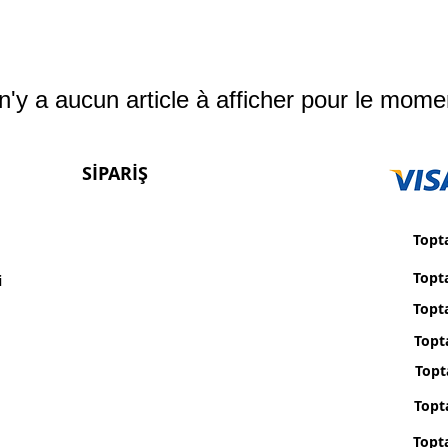
 n'y a aucun article à afficher pour le mome
SİPARİŞ
Topta
Topt
i
Topta
Topt
Topt
Topt
Topt