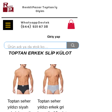
Renkli Pazar Toptan İç
Giyim
Whatsapp Destek
(544)
531 67 38
Giriş yap
TOPTAN ERKEK SLİP KÜLOT
Toptan seher
Toptan seher
yıldızı siyah
yıldızı erkek gri