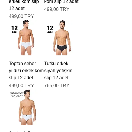
erkek kom slip
kom slip 12 adet
12 adet
Prix
499,00 TRY
Prix
499,00 TRY
Toptan seher
Tutku erkek
yıldızı erkek kom
siyah yetişkin
slip 12 adet
slip 12 adet
Prix
Prix
499,00 TRY
765,00 TRY