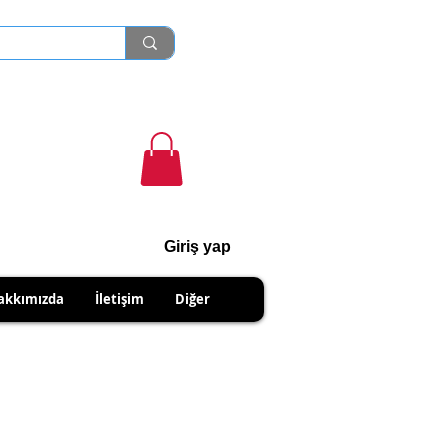
Giriş yap
cihanshn55@gmail.com
akkımızda
İletişim
Diğer
NABİLİRSİNİZ