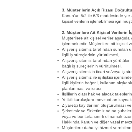
3. Müşterilerin Açık Rızası Doğrult
Kanun’un 5/2 ile 6/3 maddesinde yer al
kişisel verilerin işlenebilmesi için mü
2. Müşterilere Ait Kişisel Verilerin
Müşterilere ait kişisel veriler aşağıda
işlenmektedir. Müşterilere ait kişisel ve
Alışveriş sitemiz tarafından sunulan ür
ilgili iş süreçlerinin yürütülmesi,
Alışveriş sitemiz tarafından yürütülen t
bağlı iş süreçlerinin yürütülmesi,
Alışveriş sitemizin ticari ve/veya iş str
Alışveriş sitemiz ile iş ilişkisi içerisi
ilgili kişilerin beğeni, kullanım alışkanl
planlanması ve icrası,
İlgililerin olası hak ve alacak taleplerin
Yetkili kuruluşlara mevzuattan kaynaklı
Ziyaretçi kayıtlarının oluşturulması ve 
Şirketimiz ve Şirketimiz adına şubeler
veya ve bunlarla sınırlı olmamak üzer
Hakkında Kanun ve diğer yasal mevzua
Müşterilere daha iyi hizmet verebilme,