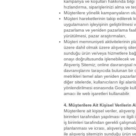
kampanya ve koşulları hakkında bilgi
hızlandırma, siparişlerinizi alma ve t
Müşterilere yönelik kampanyaların oluş
Müşteri hareketlerinin takip edilerek ku
uygulamanın işleyişinin geliştirilmesi
pazarlama ve yeniden pazarlama faaliye
yürütülmesi, pazar araştırmaları,
Müşteri memnuniyeti aktivitelerinin pla
üzere dahil olmak üzere alışveriş site
sunduğu ürün ve/veya hizmetlere bağlı
onayı doğrultusunda işlenebilecek ve iş
Alışveriş Sitemiz; online davranışsal 
davranışlarını tarayıcıda bulunan bir 
metrikleri temel alan yeniden pazarla
diğer sitelerde, kullanıcıların ilgi al
yönlendirilmesi esnasında Google kulla
amacı ile web işaretleri kullanabilir.
4. Müşterilere Ait Kişisel Verilerin A
Müşterilere ait kişisel veriler, alışver
birimleri tarafından yapılması ve ilgili 
iş birimleri tarafından gerekli çalışmal
planlanması ve icrası, alışveriş sitemizin
ile alışveriş sitemizin sunduğu ürün ve h