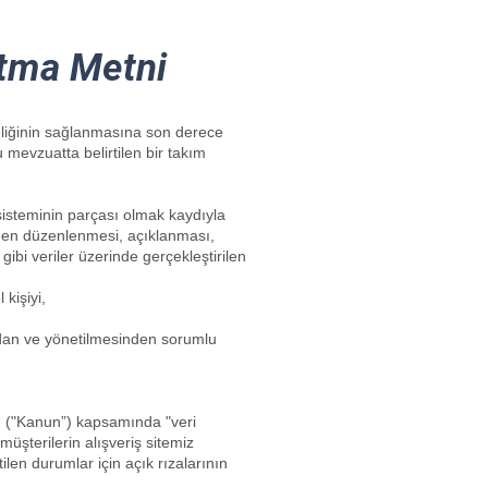
atma Metni
enliğinin sağlanmasına son derece
 mevzuatta belirtilen bir takım
 sisteminin parçası olmak kaydıyla
iden düzenlenmesi, açıklanması,
gibi veriler üzerinde gerçekleştirilen
kişiyi,
sından ve yönetilmesinden sorumlu
unu ("Kanun”) kapsamında "veri
üşterilerin alışveriş sitemiz
ilen durumlar için açık rızalarının