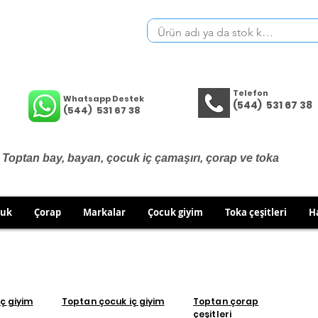
Telefon
Whatsapp Destek
(544) 531 67 38
(544) 531 67 38
Toptan bay, bayan, çocuk iç çamaşırı, çorap ve toka
cuk
Çorap
Markalar
Çocuk giyim
Toka çeşitleri
H
İÇ GİYİM ÜRÜNLERİNDE DEĞİŞİM VE İADE YOKTUR.
RÜN GÖNDERİMLERİNDE DEĞİŞİM/İADE HAKKINIZI KULLA
ç giyim
Toptan çocuk iç giyim
Toptan çorap
çeşitleri