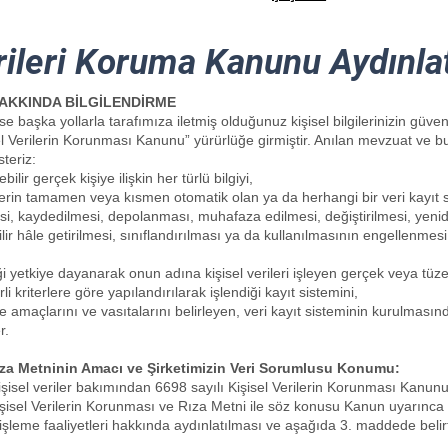
erileri Koruma Kanunu Aydınl
HAKKINDA BİLGİLENDİRME
e başka yollarla tarafımıza iletmiş olduğunuz kişisel bilgilerinizin güv
l Verilerin Korunması Kanunu” yürürlüğe girmiştir. Anılan mevzuat ve bu
steriz:
ebilir gerçek kişiye ilişkin her türlü bilgiyi,
erilerin tamamen veya kısmen otomatik olan ya da herhangi bir veri kayıt
esi, kaydedilmesi, depolanması, muhafaza edilmesi, değiştirilmesi, yen
lir hâle getirilmesi, sınıflandırılması ya da kullanılmasının engellenmesi 
i yetkiye dayanarak onun adına kişisel verileri işleyen gerçek veya tüzel 
irli kriterlere göre yapılandırılarak işlendiği kayıt sistemini,
eme amaçlarını ve vasıtalarını belirleyen, veri kayıt sisteminin kurulma
r.
Rıza Metninin Amacı ve Şirketimizin Veri Sorumlusu Konumu:
n kişisel veriler bakımından 6698 sayılı Kişisel Verilerin Korunması Kan
şisel Verilerin Korunması ve Rıza Metni ile söz konusu Kanun uyarınca m
i işleme faaliyetleri hakkında aydınlatılması ve aşağıda 3. maddede belirt