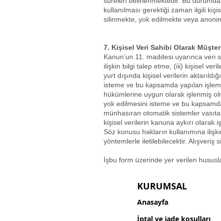
süreleri belirlenmektedir. Bu durumda
kullanılması gerektiği zaman ilgili ki
silinmekte, yok edilmekte veya anonim
7. Kişisel Veri Sahibi Olarak Müşteri
Kanun’un 11. maddesi uyarınca veri sahip
ilişkin bilgi talep etme, (iii) kişisel
yurt dışında kişisel verilerin aktarıldı
isteme ve bu kapsamda yapılan işlemin k
hükümlerine uygun olarak işlenmiş olm
yok edilmesini isteme ve bu kapsamda ya
münhasıran otomatik sistemler vasıtası
kişisel verilerin kanuna aykırı olarak
Söz konusu hakların kullanımına ilişki
yöntemlerle iletilebilecektir. Alışveri
İşbu form üzerinde yer verilen hususlar
KURUMSAL
Anasayfa
İptal ve iade koşulları