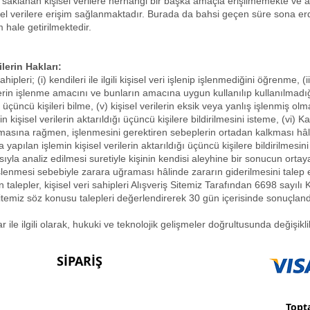
 saklanan kişisel verilere herhangi bir başka amaçla erişilmemekte ve a
şisel verilere erişim sağlanmaktadır. Burada da bahsi geçen süre sona erdi
 hale getirilmektedir.
lerin Hakları:
leri; (i) kendileri ile ilgili kişisel veri işlenip işlenmediğini öğrenme, (i
 verilerin işlenme amacını ve bunların amacına uygun kullanılıp kullanılmad
ğı üçüncü kişileri bilme, (v) kişisel verilerin eksik veya yanlış işlenmiş ol
işisel verilerin aktarıldığı üçüncü kişilere bildirilmesini isteme, (vi) Ka
asına rağmen, işlenmesini gerektiren sebeplerin ortadan kalkması hâlind
pılan işlemin kişisel verilerin aktarıldığı üçüncü kişilere bildirilmesini i
yla analiz edilmesi suretiyle kişinin kendisi aleyhine bir sonucun ortaya
 işlenmesi sebebiyle zarara uğraması hâlinde zararın giderilmesini talep 
n talepler, kişisel veri sahipleri Alışveriş Sitemiz Tarafından 6698 sayıl
ş sitemiz söz konusu talepleri değerlendirerek 30 gün içerisinde sonuçland
 ile ilgili olarak, hukuki ve teknolojik gelişmeler doğrultusunda değişikli
SİPARİŞ
Topta