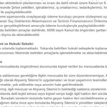
olan aktivitelerin planlanması ve icrası da dahil olmak üzere Kanun’un 8. 
sinde Şirket yetkilileri, iştiraklerimiz, iş ortaklarımız, tedarikçilerimiz
le paylaşılabilecektir.
i, ödeme aşamasında onaylayacağı ödeme kuruluşu çerçeve sözleşmesi uya
anan Suç Gelirlerinin Aklanmasının ve Terörün Finansmanının Önlenme
ı gerçekleştirilmesi amacıyla ödeme kuruluşlarıyla paylaşılabilecektir.
arıda belirtilen amaçlar dahilinde, 6698 sayılı Kanun’da öngörülen şartlar
t dışına da aktarabilecektir.
emi ve Hukuki Sebebi:
nik ortamda toplanmaktadır. Yukarıda belirtilen hukuki sebeplerle toplanan
orunması Metninde belirtilen amaçlarla işlenebilmekte ve aktarılabilmek
ri
ve mevzuatlarda öngörülmesi durumunda kişisel verileri bu mevzuatlarda b
a saklanması gerektiğine ilişkin mevzuatta bir süre düzenlenmemişse, Kiş
bağlı olarak Alışveriş Sitemiz’in uygulamaları ve ticari yaşamının teamülle
nmekte, yok edilmekte veya anonim hale getirilmektedir.
miş; ilgili mevzuat ve Alışveriş Sitemiz’in belirlediği saklama sürelerini
klarda delil teşkil etmesi veya kişisel veriye bağlı ilgili hakkın ileri sü
Buradaki sürelerin tesisinde bahsi geçen hakkın ileri sürülebilmesine y
ğmen daha önce aynı konularda Alışveriş Sitemiz’e yöneltilen talepler