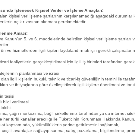
usunda İşlenecek Kişisel Veriler ve İşleme Amaçları:
an kişisel veri işleme şartlarının karşılanamadığı aşağıdaki durumlar iç
şterilerin açık rızasının alınması gerekmektedir.
 İşlenme Amacı:
 ve Kanun’un 5. ve 6. maddelerinde belirtilen kişisel veri işleme şartlar
riler;
ün ve hizmetlerden ilgili kişileri faydalandırmak için gerekli çalışmaların
icari faaliyetlerin gerçekleştirilmesi için ilgili iş birimleri tarafından ge
atejilerinin planlanması ve icrası,
nde olan ilgili kişilerin hukuki, teknik ve ticari-iş güvenliğinin temini ile t
ıkları ve ihtiyaçlarına göre özelleştirilerek ilgili kişilere önerilmesi ve tanı
in tesisi
 bilgi verilmesi
takibi
imiz, çağrı merkezimiz, bağlı şirketlerimiz tarafından ya da internet site
e her türlü kanallar aracılığı ile Tüketicinin Korunması Hakkında Kan
t kapsamında, yükümlülüklerin yerine getirilmesini sağlamak,
 çeşitli avantajlar sağlayıp sunma, satış, pazarlama, bilgilendirme, pr