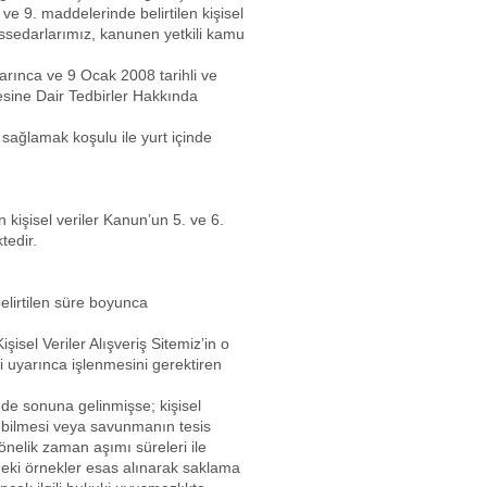
ve 9. maddelerinde belirtilen kişisel
, hissedarlarımız, kanunen yetkili kamu
rınca ve 9 Ocak 2008 tarihli ve
sine Dair Tedbirler Hakkında
ı sağlamak koşulu ile yurt içinde
 kişisel veriler Kanun’un 5. ve 6.
tedir.
elirtilen süre boyunca
isel Veriler Alışveriş Sitemiz’in o
ri uyarınca işlenmesini gerektiren
n de sonuna gelinmişse; kişisel
rülebilmesi veya savunmanın tesis
önelik zaman aşımı süreleri ile
deki örnekler esas alınarak saklama