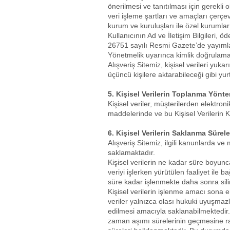
önerilmesi ve tanıtılması için gerekli 
veri işleme şartları ve amaçları çerçeve
kurum ve kuruluşları ile özel kurumlar i
Kullanıcının Ad ve İletişim Bilgiler
26751 sayılı Resmi Gazete’de yayıml
Yönetmelik uyarınca kimlik doğrulamas
Alışveriş Sitemiz, kişisel verileri yuk
üçüncü kişilere aktarabileceği gibi yur
5. Kişisel Verilerin Toplanma Yönt
Kişisel veriler, müşterilerden elektro
maddelerinde ve bu Kişisel Verilerin K
6. Kişisel Verilerin Saklanma Sürele
Alışveriş Sitemiz, ilgili kanunlarda 
saklamaktadır.
Kişisel verilerin ne kadar süre boyunc
veriyi işlerken yürütülen faaliyet ile 
süre kadar işlenmekte daha sonra sili
Kişisel verilerin işlenme amacı sona er
veriler yalnızca olası hukuki uyuşmazlı
edilmesi amacıyla saklanabilmektedir. 
zaman aşımı sürelerinin geçmesine ra