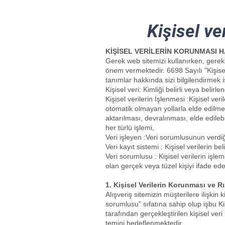
Kişisel v
KİŞİSEL VERİLERİN KORUNMASI 
Gerek web sitemizi kullanırken, gereks
önem vermektedir. 6698 Sayılı "Kişise
tanımlar hakkında sizi bilgilendirmek i
Kişisel veri: Kimliği belirli veya belirlen
Kişisel verilerin İşlenmesi :Kişisel v
otomatik olmayan yollarla elde edilm
aktarılması, devralınması, elde edilebi
her türlü işlemi,
Veri işleyen :Veri sorumlusunun verdiğ
Veri kayıt sistemi : Kişisel verilerin bel
Veri sorumlusu : Kişisel verilerin işl
olan gerçek veya tüzel kişiyi ifade ede
1. Kişisel Verilerin Korunması ve 
Alışveriş sitemizin müşterilere ilişki
sorumlusu” sıfatına sahip olup işbu Ki
tarafından gerçekleştirilen kişisel ver
temini hedeflenmektedir.