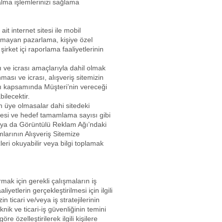
lma işlemlerinizi sağlama
ait internet sitesi ile mobil
 olmayan pazarlama, kişiye özel
rket içi raporlama faaliyetlerinin
sı ve icrası amaçlarıyla dahil olmak
ası ve icrası, alışveriş sitemizin
ası kapsamında Müşteri’nin vereceği
ilecektir.
ın üye olmasalar dahi sitedeki
süresi ve hedef tamamlama sayısı gibi
e ya da Görüntülü Reklam Ağı’ndaki
mlarının Alışveriş Sitemize
leri okuyabilir veya bilgi toplamak
ırmak için gerekli çalışmaların iş
iyetlerin gerçekleştirilmesi için ilgili
n ticari ve/veya iş stratejilerinin
teknik ve ticari-iş güvenliğinin temini
re özelleştirilerek ilgili kişilere