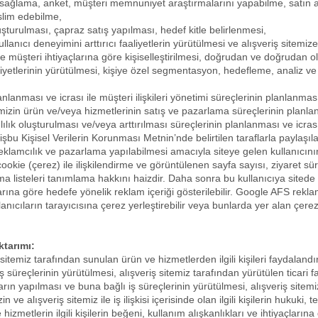
 sağlama, anket, müşteri memnuniyet araştırmalarını yapabilme, satın a
eslim edebilme,
turulması, çapraz satış yapılması, hedef kitle belirlenmesi,
llanıcı deneyimini arttırıcı faaliyetlerin yürütülmesi ve alışveriş sitemize 
 ve müşteri ihtiyaçlarına göre kişiselleştirilmesi, doğrudan ve doğrudan
tlerinin yürütülmesi, kişiye özel segmentasyon, hedefleme, analiz ve şi
nlanması ve icrası ile müşteri ilişkileri yönetimi süreçlerinin planlanma
mizin ürün ve/veya hizmetlerinin satış ve pazarlama süreçlerinin planlanm
lık oluşturulması ve/veya arttırılması süreçlerinin planlanması ve icr
bu Kişisel Verilerin Korunması Metnin’nde belirtilen taraflarla paylaşılab
reklamcılık ve pazarlama yapılabilmesi amacıyla siteye gelen kullanıcın
cookie (çerez) ile ilişkilendirme ve görüntülenen sayfa sayısı, ziyaret 
ma listeleri tanımlama hakkını haizdir. Daha sonra bu kullanıcıya sited
anlarına göre hedefe yönelik reklam içeriği gösterilebilir. Google AFS rekla
nıcıların tarayıcısına çerez yerleştirebilir veya bunlarda yer alan çerez
ktarımı:
iş sitemiz tarafından sunulan ürün ve hizmetlerden ilgili kişileri faydaland
iş süreçlerinin yürütülmesi, alışveriş sitemiz tarafından yürütülen ticari faal
arın yapılması ve buna bağlı iş süreçlerinin yürütülmesi, alışveriş sitemizi
 ve alışveriş sitemiz ile iş ilişkisi içerisinde olan ilgili kişilerin hukuki, 
izmetlerin ilgili kişilerin beğeni, kullanım alışkanlıkları ve ihtiyaçlarına gö