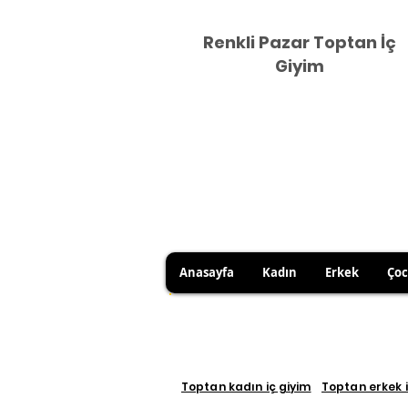
Renkli Pazar Toptan İç
Giyim
Anasayfa
Kadın
Erkek
Ço
HİJYEN KURALLARI GEREĞİ 
SATICI KAYNAKLI YANLIŞ Ü
Toptan kadın iç giyim
Toptan erkek i