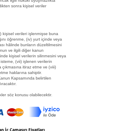
ncak ilgili hukuki uyuşmazlıkta
kten sonra kişisel veriler
i) kişisel verileri işlenmişse buna
ığını öğrenme, (iv) yurt içinde veya
ması hâlinde bunların düzeltilmesini
nun ve ilgili diğer kanun
e kişisel verilerin silinmesini veya
steme, (vii) işlenen verilerin
 çıkmasına itiraz etme ve (viii)
etme haklarına sahiptir.
ı Kanun Kapsamında belirtilen
ıracaktır.
kler söz konusu olabilecektir.
n İç Çamaşırı Fiyatları