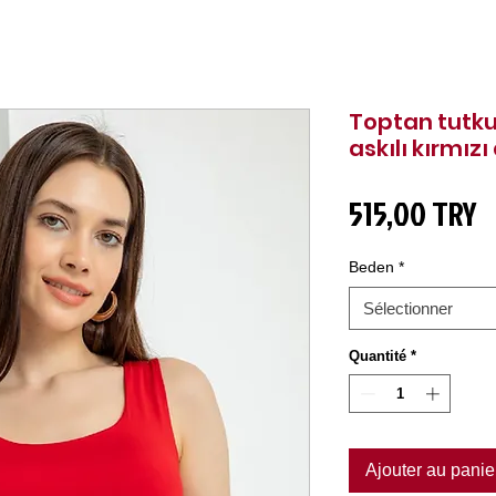
Toptan tutku
askılı kırmızı
P
515,00 TRY
Beden
*
Sélectionner
Quantité
*
Ajouter au panie