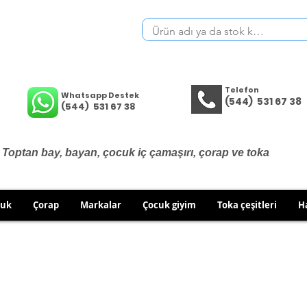
Telefon
Whatsapp Destek
(544) 531 67 38
(544) 531 67 38
Toptan bay, bayan, çocuk iç çamaşırı, çorap ve toka
cuk
Çorap
Markalar
Çocuk giyim
Toka çeşitleri
H
İÇ GİYİM ÜRÜNLERİNDE DEĞİŞİM VE İADE YOKTUR.
RÜN GÖNDERİMLERİNDE DEĞİŞİM/İADE HAKKINIZI KULLA