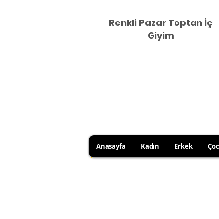
Renkli Pazar Toptan İç
Giyim
Anasayfa
Kadın
Erkek
Ço
HİJYEN KURALLARI GEREĞİ 
SATICI KAYNAKLI YANLIŞ Ü