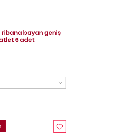
 ribana bayan geniş
 atlet 6 adet
rix
r