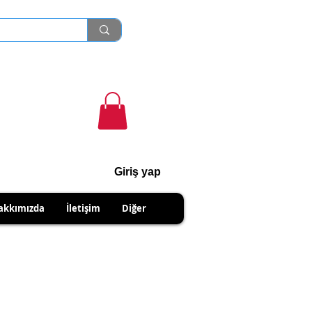
Giriş yap
cihanshn55@gmail.com
akkımızda
İletişim
Diğer
NABİLİRSİNİZ