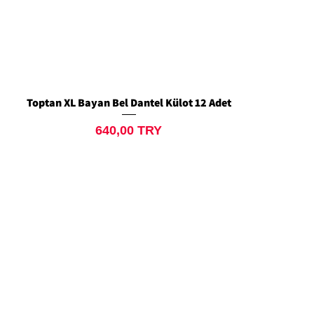
Toptan XL Bayan Bel Dantel Külot 12 Adet
Aperçu rapide
Prix
640,00 TRY