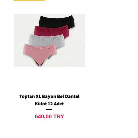
Toptan XL Bayan Bel Dantel
Toptan Standart M/L 
Külot 12 Adet
Siyah Tanga 12 Ad
Prix
640,00 TRY