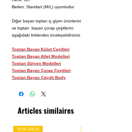
Beden: Standart (M/L) uyumludur
Diğer bayan toptan iç giyim ürünlerini
ve toptan bayan çorap çeşitlerini
aşağıdaki linklerden inceleyebilirsiniz.
Toptan Bayan Külot Çeşitleri
Toptan Bayan Atlet Modelleri
Toptan Sütyen Modelleri
Toptan Bayan Çorap Çeşitleri
Toptan Bayan Çıtçıtlı Body
Articles similaires
YENİ ÜRÜN
YENİ ÜRÜN