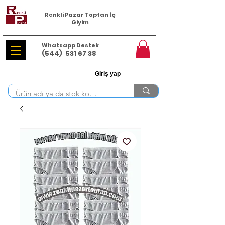
Renkli Pazar Toptan İç
Giyim
Whatsapp Destek
(544)
531 67 38
Giriş yap