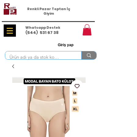
Renkli Pazar Toptan İç
Giyim
Whatsapp Destek
(544)
531 67 38
Giriş yap