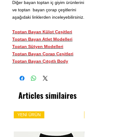
Diğer bayan toptan iç giyim ürünlerini
ve toptan bayan çorap çeşitlerini
aşağıdaki linklerden inceleyebilirsiniz.
Toptan Bayan Külot Çeşitleri
Toptan Bayan Atlet Modelleri
Toptan Sütyen Modelleri
Toptan Bayan Çorap Çeşitleri
Toptan Bayan Çıtçıtlı Body
Articles similaires
YENİ ÜRÜN
YENİ ÜRÜN