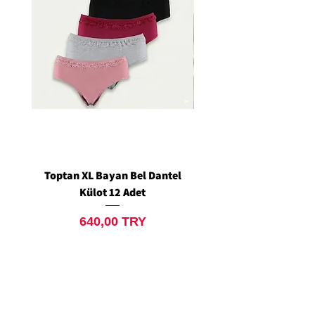
Toptan XL Bayan Bel Dantel
Toptan Standart M/L 
Külot 12 Adet
Siyah Tanga 12 Ad
Prix
640,00 TRY