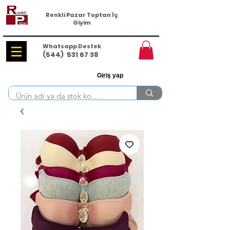
Renkli Pazar Toptan İç
Giyim
Whatsapp Destek
(544)
531 67 38
Giriş yap