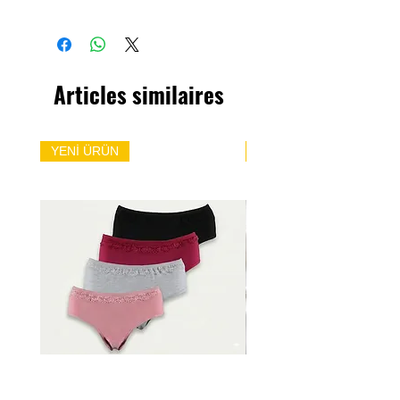
Articles similaires
YENİ ÜRÜN
YENİ ÜRÜN