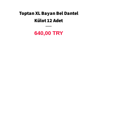
Toptan XL Bayan Bel Dantel
Toptan Standart M/L 
Külot 12 Adet
Siyah Tanga 12 Ad
Prix
640,00 TRY