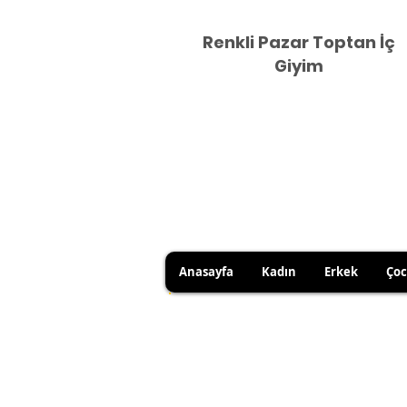
Renkli Pazar Toptan İç
Giyim
Anasayfa
Kadın
Erkek
Ço
HİJYEN KURALLARI GEREĞİ 
SATICI KAYNAKLI YANLIŞ Ü