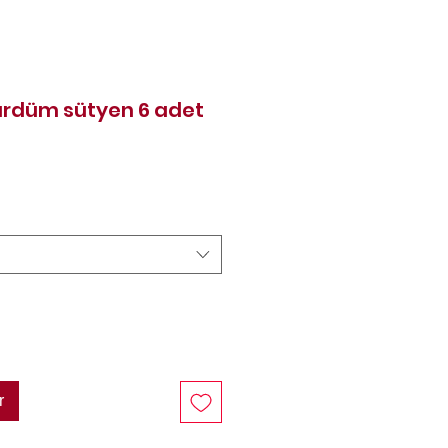
ürdüm sütyen 6 adet
Prix
r