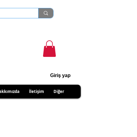
Giriş yap
cihanshn55@gmail.com
akkımızda
İletişim
Diğer
NABİLİRSİNİZ