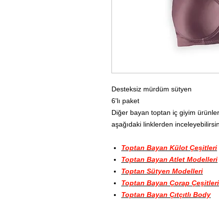
Desteksiz mürdüm sütyen
6'lı paket
Diğer bayan toptan iç giyim ürünler
aşağıdaki linklerden inceleyebilirsin
Toptan Bayan Külot Çeşitleri
Toptan Bayan Atlet Modelleri
Toptan Sütyen Modelleri
Toptan Bayan Çorap Çeşitleri
Toptan Bayan Çıtçıtlı Body