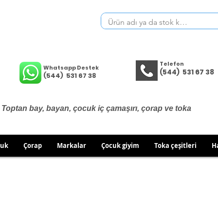
Telefon
Whatsapp Destek
(544) 531 67 38
(544) 531 67 38
Toptan bay, bayan, çocuk iç çamaşırı, çorap ve toka
cuk
Çorap
Markalar
Çocuk giyim
Toka çeşitleri
H
İÇ GİYİM ÜRÜNLERİNDE DEĞİŞİM VE İADE YOKTUR.
RÜN GÖNDERİMLERİNDE DEĞİŞİM/İADE HAKKINIZI KULLA