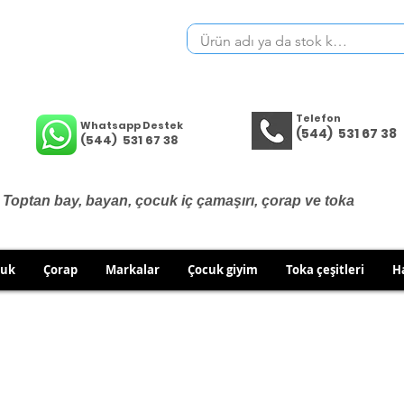
Telefon
Whatsapp Destek
(544) 531 67 38
(544) 531 67 38
Toptan bay, bayan, çocuk iç çamaşırı, çorap ve toka
cuk
Çorap
Markalar
Çocuk giyim
Toka çeşitleri
H
İÇ GİYİM ÜRÜNLERİNDE DEĞİŞİM VE İADE YOKTUR.
RÜN GÖNDERİMLERİNDE DEĞİŞİM/İADE HAKKINIZI KULLA