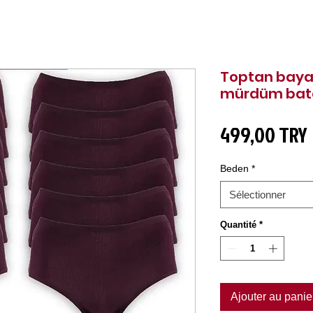
Toptan bayan
mürdüm bato 
499,00 TRY
Beden
*
Sélectionner
Quantité
*
Ajouter au panie