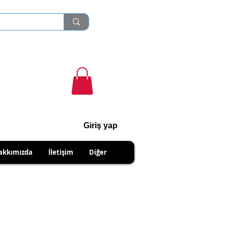
Giriş yap
cihanshn55@gmail.com
akkımızda
İletişim
Diğer
NABİLİRSİNİZ