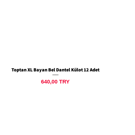
Toptan XL Bayan Bel Dantel Külot 12 Adet
Aperçu rapide
Prix
640,00 TRY