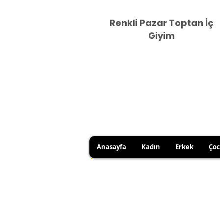
Renkli Pazar Toptan İç
Giyim
Anasayfa
Kadın
Erkek
Ço
HİJYEN KURALLARI GEREĞİ 
SATICI KAYNAKLI YANLIŞ Ü