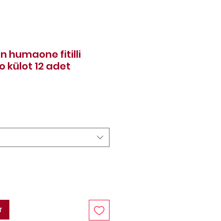
 humaone fitilli
külot 12 adet
Prix
r