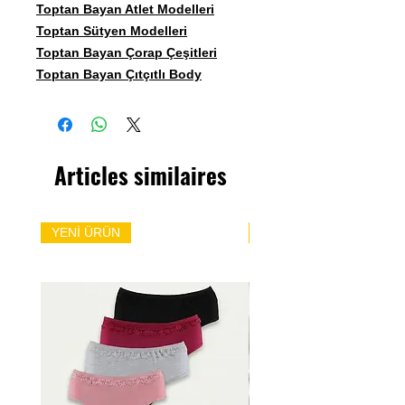
Toptan Bayan Atlet Modelleri
Toptan Sütyen Modelleri
Toptan Bayan Çorap Çeşitleri
Toptan Bayan Çıtçıtlı Body
Articles similaires
YENİ ÜRÜN
YENİ ÜRÜN