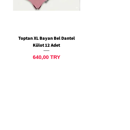
Toptan XL Bayan Bel Dantel
Toptan Standart M/L 
Külot 12 Adet
Siyah Tanga 12 Ad
Prix
640,00 TRY