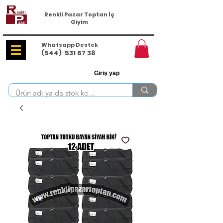
Renkli Pazar Toptan İç
Giyim
Whatsapp Destek
(544)
531 67 38
Giriş yap