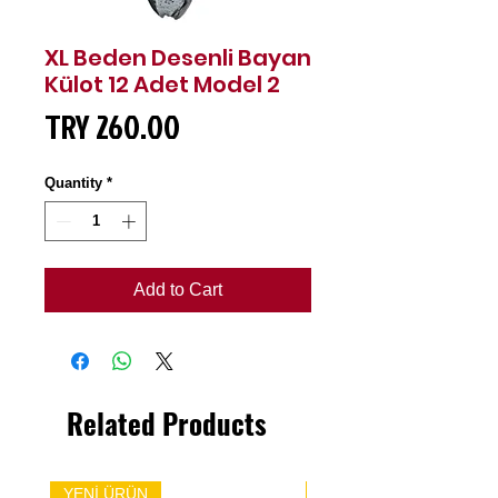
XL Beden Desenli Bayan
Külot 12 Adet Model 2
Price
TRY 260.00
Quantity
*
Add to Cart
Related Products
YENİ ÜRÜN
YENİ ÜRÜN