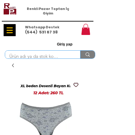
Renkli Pazar Toptan İç
Giyim
Whatsapp Destek
(544)
531 67 38
Giriş yap