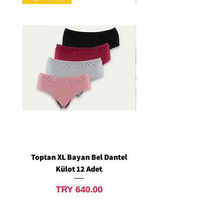
Toptan XL Bayan Bel Dantel
Toptan Standart M/L 
Külot 12 Adet
Siyah Tanga 12 Ad
Price
TRY 640.00