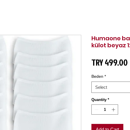
Humaone baya
külot beyaz 
TRY 499.00
Beden
*
Select
Quantity
*
Add to Cart