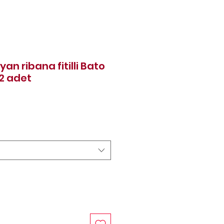
n ribana fitilli Bato
12 adet
Price