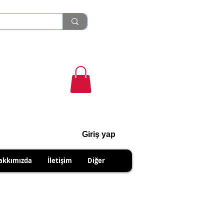
Giriş yap
cihanshn55@gmail.com
akkımızda
İletişim
Diğer
R PRODUCTS.
IPMENTS DUE TO SELLER.