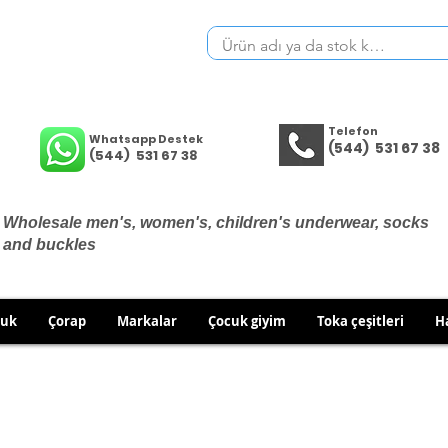
Telefon
Whatsapp Destek
(544) 531 67 38
(544) 531 67 38
Wholesale men's, women's, children's underwear, socks
and buckles
cuk
Çorap
Markalar
Çocuk giyim
Toka çeşitleri
H
THERE ARE NO EXCHANGES OR RETURNS ON UNDERWEA
 TO EXCHANGE/RETURN IN CASE OF WRONG PRODUCT SH