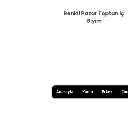
Renkli Pazar Toptan İç
Giyim
Anasayfa
Kadın
Erkek
Ço
DUE TO HYGIENE RULES, 
YOU CAN USE YOUR RIGHT