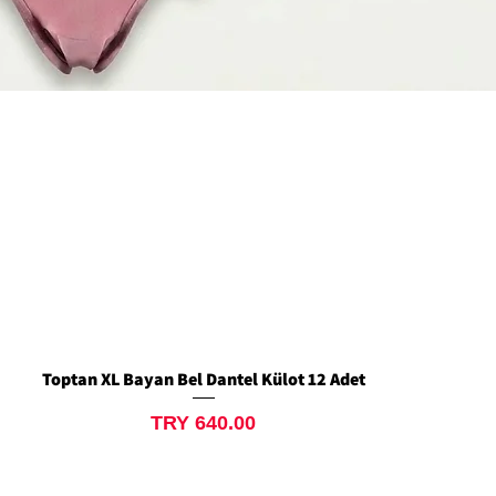
Toptan XL Bayan Bel Dantel Külot 12 Adet
Quick View
Price
TRY 640.00