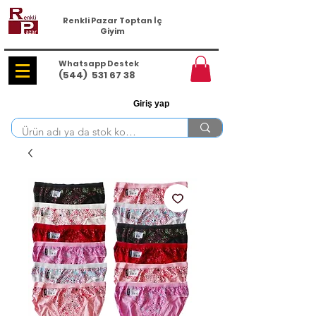
Renkli Pazar Toptan İç
Giyim
Whatsapp Destek
(544)
531 67 38
Giriş yap