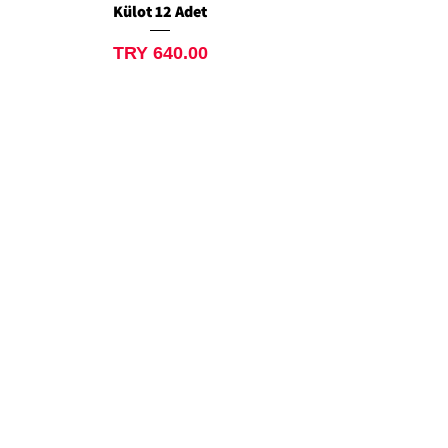
Külot 12 Adet
Siyah Tanga 12 Ad
Price
TRY 640.00