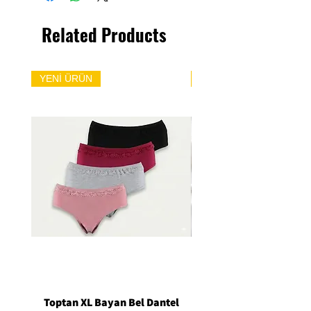
Related Products
YENİ ÜRÜN
YENİ ÜRÜN
Toptan XL Bayan Bel Dantel
Toptan Standart M/L 