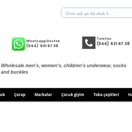
Telefon
Whatsapp Destek
(544) 531 67 38
(544) 531 67 38
Wholesale men's, women's, children's underwear, socks
and buckles
cuk
Çorap
Markalar
Çocuk giyim
Toka çeşitleri
H
THERE ARE NO EXCHANGES OR RETURNS ON UNDERWEA
 TO EXCHANGE/RETURN IN CASE OF WRONG PRODUCT SH