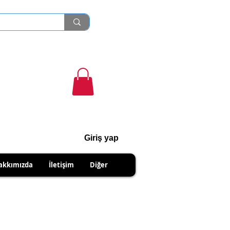
Giriş yap
cihanshn55@gmail.com
akkımızda
İletişim
Diğer
R PRODUCTS.
IPMENTS DUE TO SELLER.