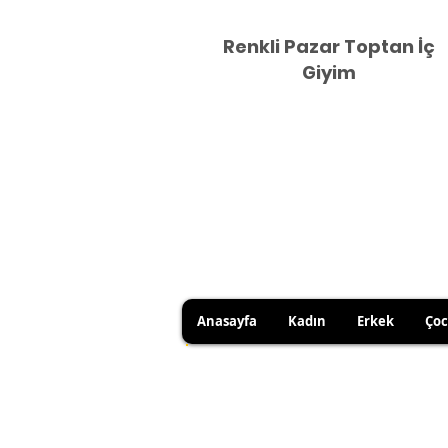
Renkli Pazar Toptan İç
Giyim
Anasayfa
Kadın
Erkek
Ço
DUE TO HYGIENE RULES, 
YOU CAN USE YOUR RIGHT