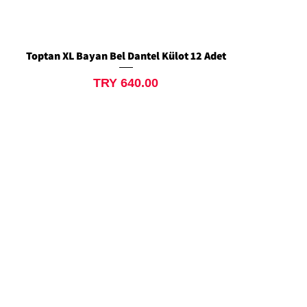
Toptan XL Bayan Bel Dantel Külot 12 Adet
Quick View
Price
TRY 640.00