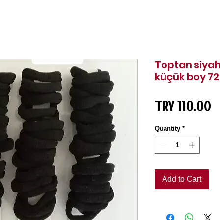
Toptan siyah 
küçük boy 72
P
TRY 110.00
Quantity
*
Add to Cart