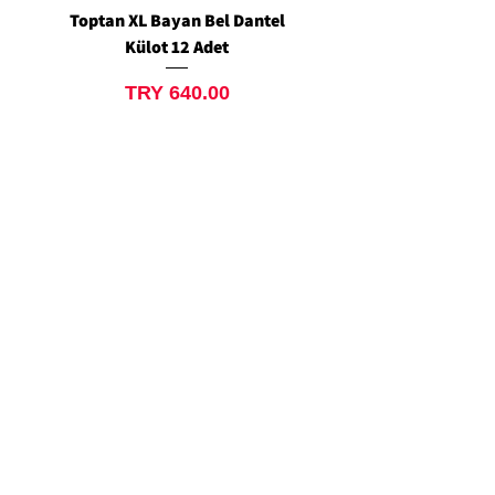
Toptan XL Bayan Bel Dantel
Toptan Standart M/L 
Külot 12 Adet
Siyah Tanga 12 Ad
Price
TRY 640.00