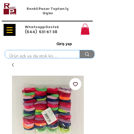
Renkli Pazar Toptan İç
Giyim
Whatsapp Destek
(544)
531 67 38
Giriş yap