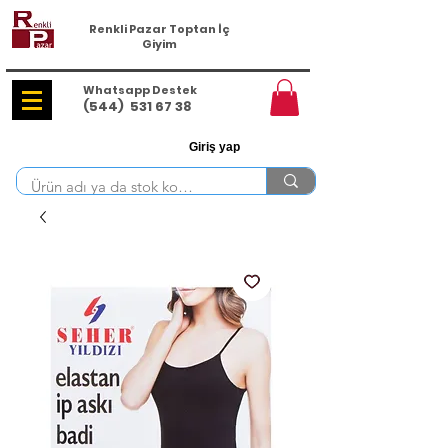
Renkli Pazar Toptan İç
Giyim
Whatsapp Destek
(544)
531 67 38
Giriş yap