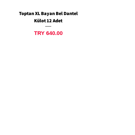
Toptan XL Bayan Bel Dantel
Toptan Standart M/L 
Külot 12 Adet
Siyah Tanga 12 Ad
Price
TRY 640.00