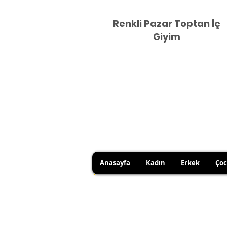
Renkli Pazar Toptan İç
Giyim
Anasayfa
Kadın
Erkek
Ço
DUE TO HYGIENE RULES, 
YOU CAN USE YOUR RIGHT