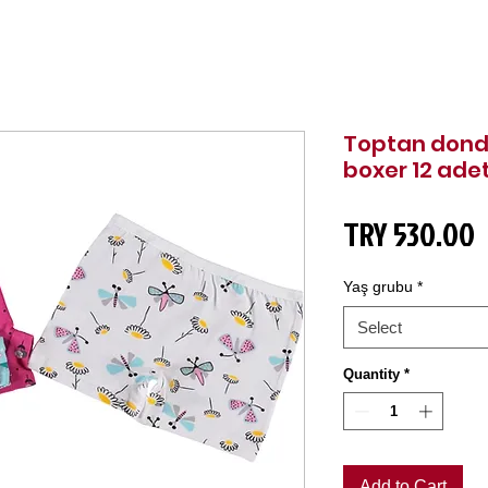
Toptan donde
boxer 12 ade
P
TRY 530.00
Yaş grubu
*
Select
Quantity
*
Add to Cart