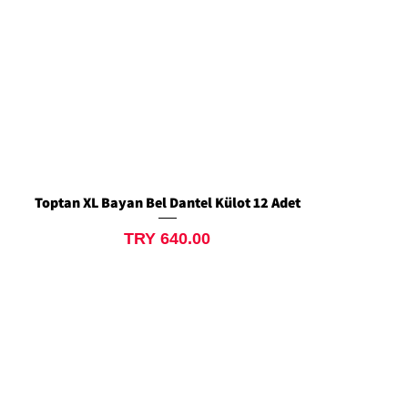
Toptan XL Bayan Bel Dantel Külot 12 Adet
Quick View
Price
TRY 640.00