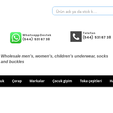
Telefon
Whatsapp Destek
(544) 531 67 38
(544) 531 67 38
Wholesale men's, women's, children's underwear, socks
and buckles
cuk
Çorap
Markalar
Çocuk giyim
Toka çeşitleri
H
THERE ARE NO EXCHANGES OR RETURNS ON UNDERWEA
 TO EXCHANGE/RETURN IN CASE OF WRONG PRODUCT SH