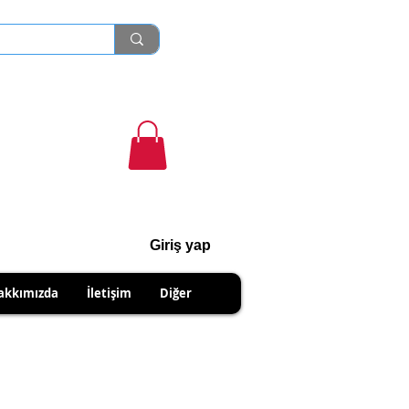
Giriş yap
cihanshn55@gmail.com
akkımızda
İletişim
Diğer
R PRODUCTS.
IPMENTS DUE TO SELLER.