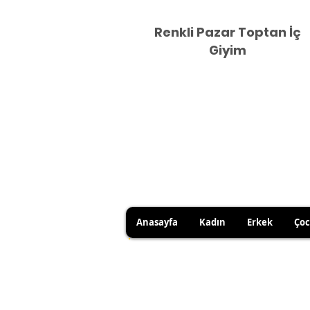
Renkli Pazar Toptan İç
Giyim
Anasayfa
Kadın
Erkek
Ço
DUE TO HYGIENE RULES, 
YOU CAN USE YOUR RIGHT