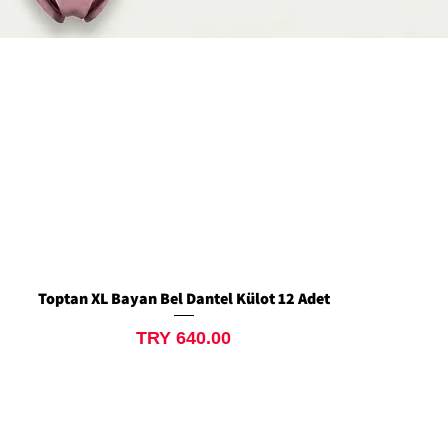
Toptan XL Bayan Bel Dantel Külot 12 Adet
Quick View
Price
TRY 640.00