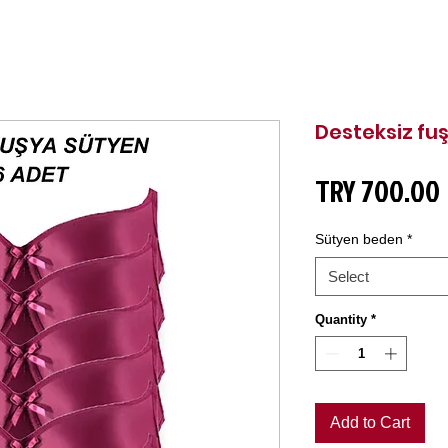
Desteksiz fu
TRY 700.00
Sütyen beden
*
Select
Quantity
*
Add to Cart