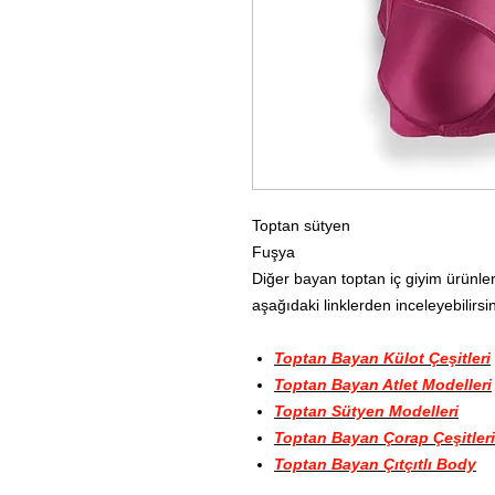
Toptan sütyen
Fuşya
Diğer bayan toptan iç giyim ürünler
aşağıdaki linklerden inceleyebilirsin
Toptan Bayan Külot Çeşitleri
Toptan Bayan Atlet Modelleri
Toptan Sütyen Modelleri
Toptan Bayan Çorap Çeşitleri
Toptan Bayan Çıtçıtlı Body