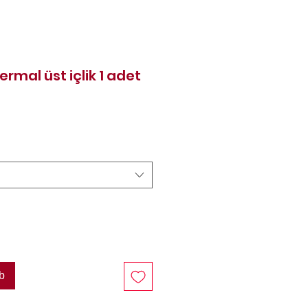
ermal üst içlik 1 adet
reis
b