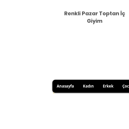
Renkli Pazar Toptan İç
Giyim
Anasayfa
Kadın
Erkek
Ço
HİJYEN KURALLARI GEREĞİ 
SATICI KAYNAKLI YANLIŞ Ü