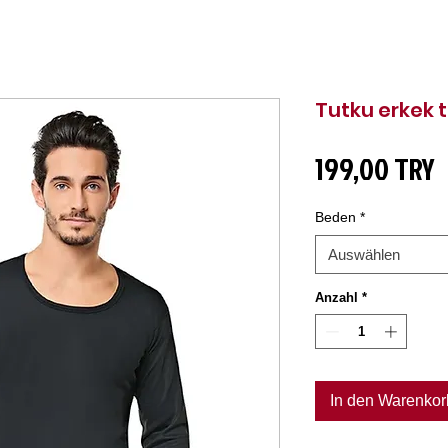
Tutku erkek t
P
199,00 TRY
Beden
*
Auswählen
Anzahl
*
In den Warenkor