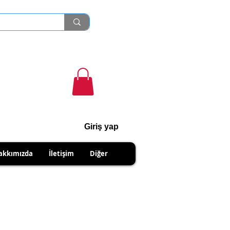
Giriş yap
cihanshn55@gmail.com
akkımızda
İletişim
Diğer
NABİLİRSİNİZ