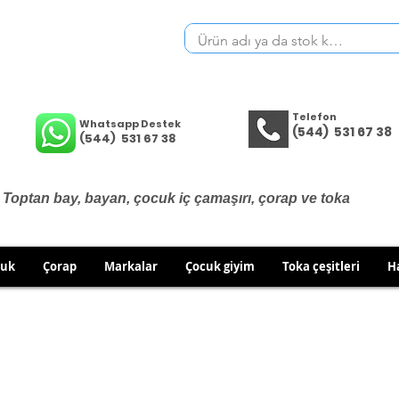
Telefon
Whatsapp Destek
(544) 531 67 38
(544) 531 67 38
Toptan bay, bayan, çocuk iç çamaşırı, çorap ve toka
cuk
Çorap
Markalar
Çocuk giyim
Toka çeşitleri
H
İÇ GİYİM ÜRÜNLERİNDE DEĞİŞİM VE İADE YOKTUR.
RÜN GÖNDERİMLERİNDE DEĞİŞİM/İADE HAKKINIZI KULLA