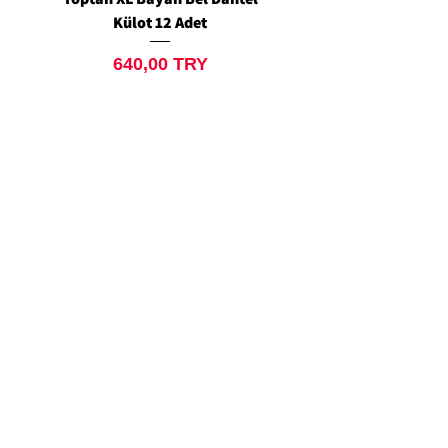
Külot 12 Adet
Siyah Tanga 12 Ad
Preis
640,00 TRY