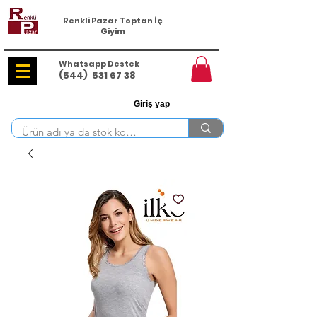
Renkli Pazar Toptan İç
Giyim
Whatsapp Destek
(544)
531 67 38
Giriş yap