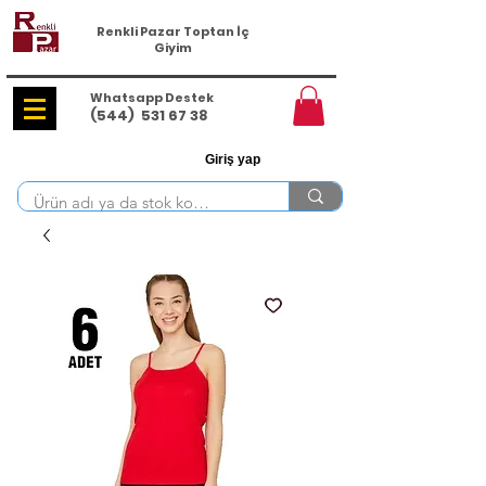
Renkli Pazar Toptan İç
Giyim
Whatsapp Destek
(544)
531 67 38
Giriş yap