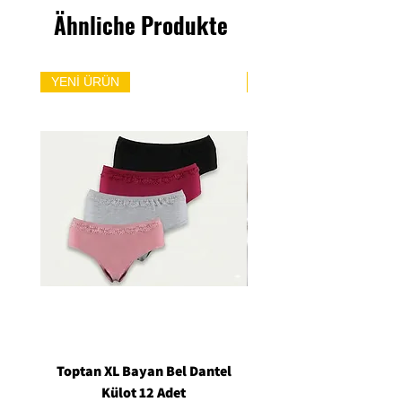
Ähnliche Produkte
YENİ ÜRÜN
YENİ ÜRÜN
Toptan XL Bayan Bel Dantel
Toptan Standart M/L 
Külot 12 Adet
Siyah Tanga 12 Ad